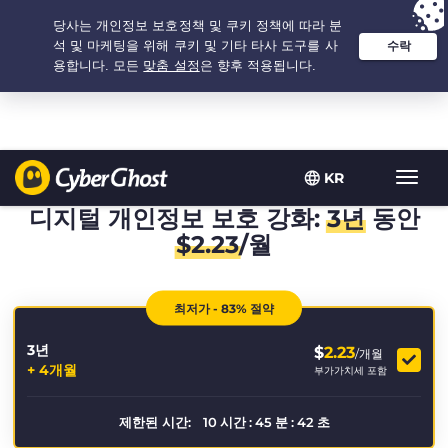
추천 옵션:
최저가
- 3.3333333333333년 $
2.23
/개월
KR
탐
색
디지털 개인정보 보호 강화:
3년
동안
토
$
2.23
/월
글
최저가 - 83% 절약
3년
$
2.23
/개월
+ 4개월
부가가치세 포함
제한된 시간:
10
시간
:
45
분
:
42
초