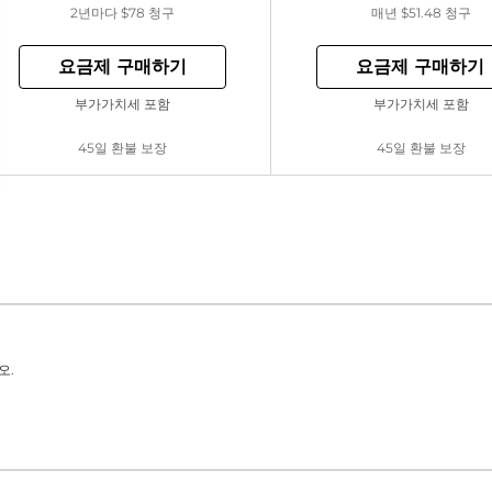
2년마다
$78
청구
매년
$51.48
청구
요금제 구매하기
요금제 구매하기
부가가치세 포함
부가가치세 포함
45일 환불 보장
45일 환불 보장
오.