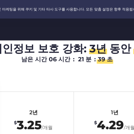
개인정보 보호 강화:
3년
동안
남은 시간
06
시간
:
21
분
:
38
초
2년
1년
3.25
4.29
$
$
/개월
/개