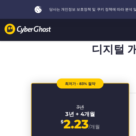
디지털 
최저가 - 83% 절약
3년
3년 + 4개월
2.23
$
/개월