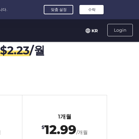
Login
KR
$
2.23
/월
1개월
12.99
$
월
/개월