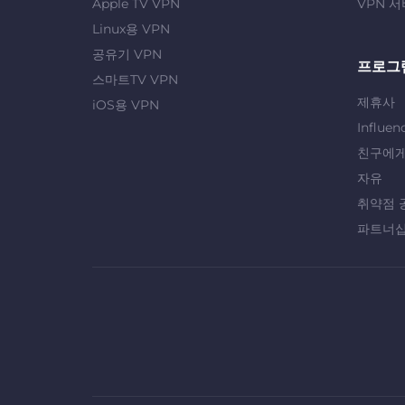
Apple TV VPN
VPN 서
Linux용 VPN
공유기 VPN
프로그
스마트TV VPN
제휴사
iOS용 VPN
Influen
친구에게
자유
취약점 
파트너