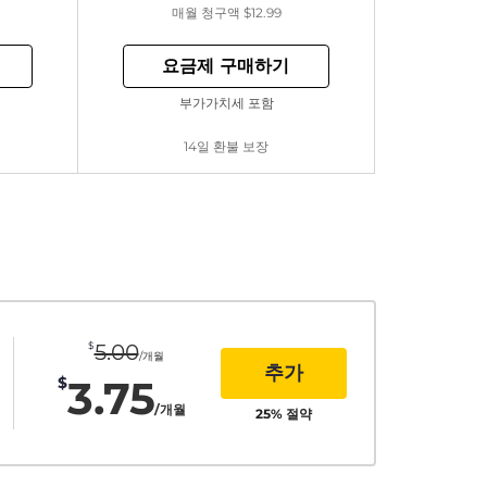
매월 청구액
$12.99
요금제 구매하기
부가가치세 포함
14일 환불 보장
$
5.00
/개월
추가
3.75
$
/개월
25
% 절약