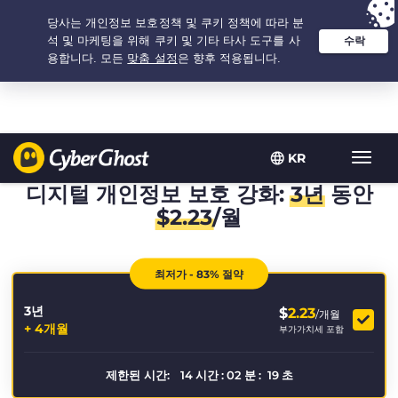
추천 옵션:
최저가
- 3.3333333333333년 $
2.23
/개월
KR
탐
색
디지털 개인정보 보호 강화:
3년
동안
토
$
2.23
/월
글
최저가 - 83% 절약
3년
$
2.23
/개월
+ 4개월
부가가치세 포함
제한된 시간:
14
시간
:
02
분
:
19
초