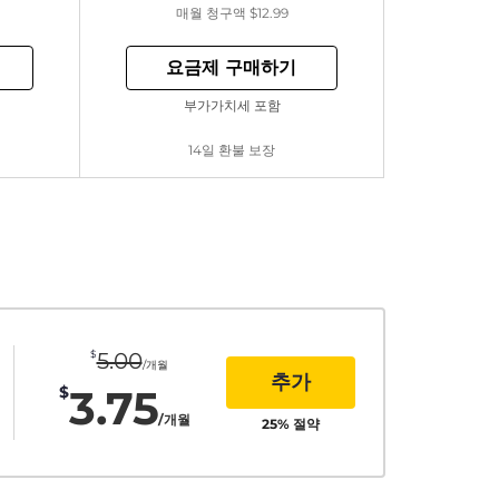
매월 청구액
$12.99
요금제 구매하기
부가가치세 포함
14일 환불 보장
$
5.00
/개월
추가
3.75
$
/개월
25
% 절약