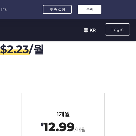
Login
KR
$
2.23
/월
1개월
12.99
$
월
/개월