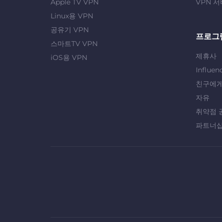
Apple TV VPN
VPN 서
Linux용 VPN
공유기 VPN
프로그
스마트TV VPN
제휴사
iOS용 VPN
Influen
친구에게
자유
취약점 
파트너