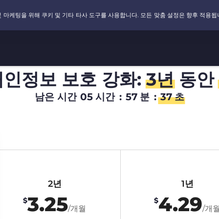
개인정보 보호 강화:
3년
동안
남은 시간
05
시간
:
57
분
:
36
초
2년
1년
3.25
4.29
$
$
/개월
/개