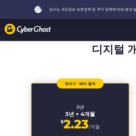
디지털 
최저가 - 83% 절약
3년
3년 + 4개월
2.23
$
/개월