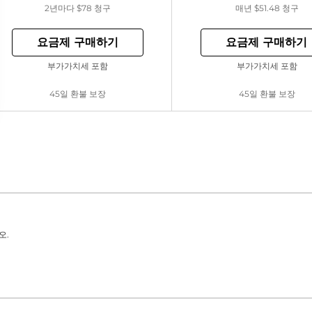
2년마다
$78
청구
매년
$51.48
청구
요금제 구매하기
요금제 구매하기
부가가치세 포함
부가가치세 포함
45일 환불 보장
45일 환불 보장
오.