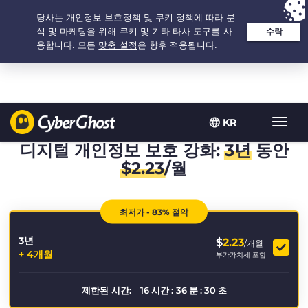
추천 옵션:
최저가
- 3.3333333333333년 $
2.23
/개월
KR
탐
색
디지털 개인정보 보호 강화:
3년
동안
토
$
2.23
/월
글
최저가 - 83% 절약
3년
$
2.23
/개월
+ 4개월
부가가치세 포함
제한된 시간:
16
시간
:
36
분
:
29
초