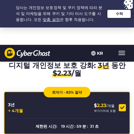
추천 옵션:
최저가
- 3.3333333333333년 $
2.23
/개월
KR
탐
색
디지털 개인정보 보호 강화:
3년
동안
토
$
2.23
/월
글
최저가 - 83% 절약
3년
$
2.23
/개월
+ 4개월
부가가치세 포함
제한된 시간:
19
시간
:
59
분
:
30
초