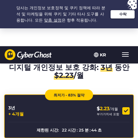
추천 옵션:
최저가
- 3.3333333333333년 $
2.23
/개월
KR
탐
색
디지털 개인정보 보호 강화:
3년
동안
토
$
2.23
/월
글
최저가 - 83% 절약
3년
$
2.23
/개월
+ 4개월
부가가치세 포함
제한된 시간:
22
시간
:
25
분
:
44
초