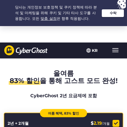
추천 옵션:
최저가
- 2.1666666666667년 $
2.19
/개월
KR
탐
색
토
글
올여름
83% 할인
을 통해 고스트 모드 완성!
CyberGhost 2년 요금제에 포함
여름 혜택, 83% 할인
$
2.19
2년 + 2개월
/개월