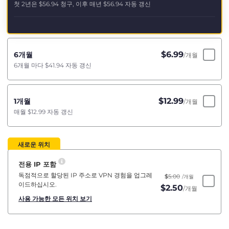
첫 2년은
$56.94
청구, 이후 매년
$56.94
자동 갱신
$
6.99
6개월
/개월
6개월 마다
$41.94
자동 갱신
$
12.99
1개월
/개월
매월
$12.99
자동 갱신
새로운 위치
전용 IP 포함
독점적으로 할당된 IP 주소로 VPN 경험을 업그레
$
5.00
/개월
이드하십시오.
$
2.50
/개월
사용 가능한 모든 위치 보기