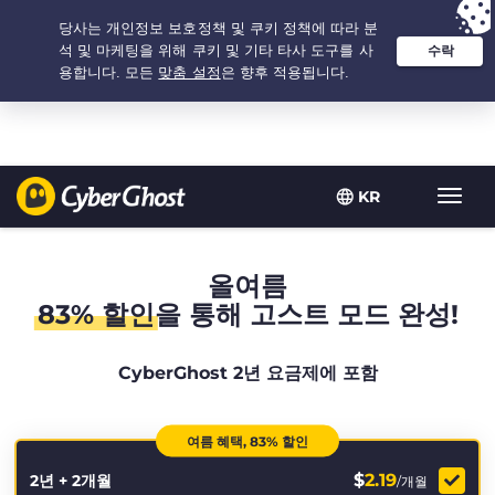
추천 옵션:
최저가
- 2.1666666666667년 $
2.19
/개월
KR
탐
색
토
글
올여름
83% 할인
을 통해 고스트 모드 완성!
CyberGhost 2년 요금제에 포함
여름 혜택, 83% 할인
$
2.19
2년 + 2개월
/개월