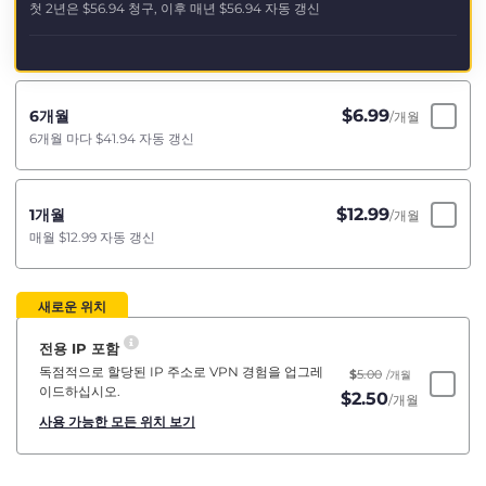
첫 2년은
$56.94
청구, 이후 매년
$56.94
자동 갱신
$
6.99
6개월
/개월
6개월 마다
$41.94
자동 갱신
$
12.99
1개월
/개월
매월
$12.99
자동 갱신
새로운 위치
전용 IP 포함
독점적으로 할당된 IP 주소로 VPN 경험을 업그레
$
5.00
/개월
이드하십시오.
$
2.50
/개월
사용 가능한 모든 위치 보기