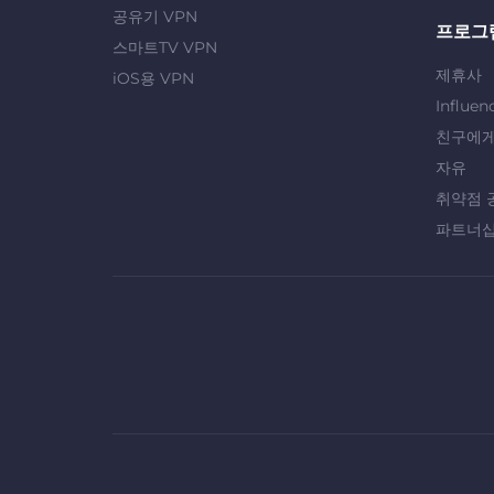
공유기 VPN
프로그
스마트TV VPN
제휴사
iOS용 VPN
Influen
친구에게
자유
취약점 
파트너