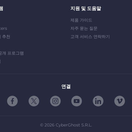
램
지원 및 도움말
제품 가이드
cers
자주 묻는 질문
 추천
고객 서비스 연락하기
공개 프로그램
십
연결
©
2026
CyberGhost S.R.L.