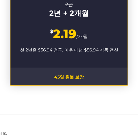
2년
2년 + 2개월
2.19
$
/개월
첫 2년은
$56.94
청구, 이후 매년
$56.94
자동 갱신
45일 환불 보장
시오.