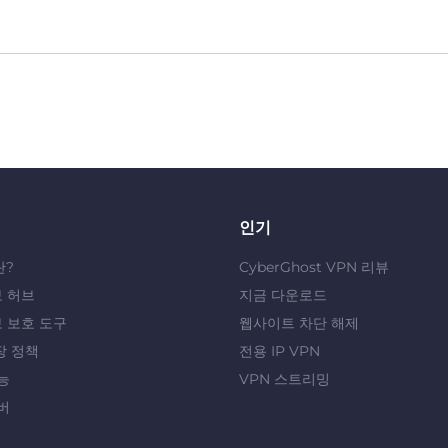
인기
란?
CyberGhost VPN 리뷰
 허브
지금 다운로드
 보호 도구
웹사이트 차단 해제
장 정책
전용 IP VPN
능
VPN 스트리밍
버