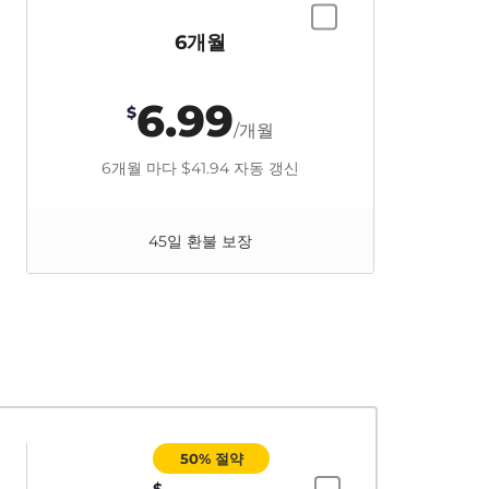
6개월
6.99
$
/개월
6개월 마다
$41.94
자동 갱신
45일 환불 보장
50% 절약
$