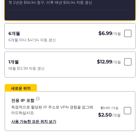
첫 2년은
$56.94
청구, 이후 매년
$56.94
자동 갱신
$
6.99
6개월
/개월
6개월 마다
$41.94
자동 갱신
$
12.99
1개월
/개월
매월
$12.99
자동 갱신
새로운 위치
전용 IP 포함
독점적으로 할당된 IP 주소로 VPN 경험을 업그레
$
5.00
/개월
이드하십시오.
$
2.50
/개월
사용 가능한 모든 위치 보기