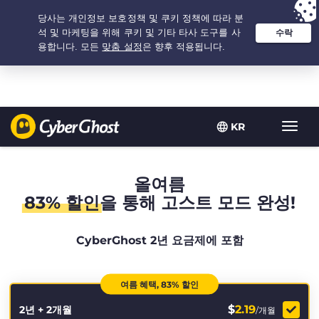
추천 옵션:
최저가
- 2.1666666666667년 $
2.19
/개월
KR
탐
색
토
글
올여름
83% 할인
을 통해 고스트 모드 완성!
CyberGhost 2년 요금제에 포함
여름 혜택, 83% 할인
$
2.19
2년 + 2개월
/개월