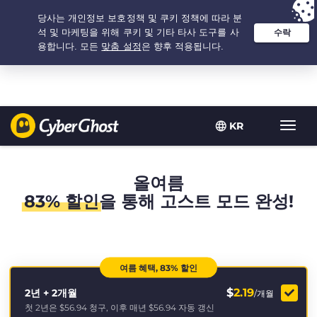
추천 옵션:
최저가
- 2.1666666666667년 $
2.19
/개월
KR
탐
색
토
글
올여름
83% 할인
을 통해 고스트 모드 완성!
여름 혜택, 83% 할인
$
2.19
2년 + 2개월
/개월
첫 2년은
$56.94
청구, 이후 매년
$56.94
자동 갱신