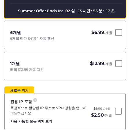
Summer Offer Ends In:
02
일
13
시간
:
55
분
:
17
초
$
6.99
6개월
/개월
6개월 마다
$41.94
자동 갱신
$
12.99
1개월
/개월
매월
$12.99
자동 갱신
새로운 위치
전용 IP 포함
독점적으로 할당된 IP 주소로 VPN 경험을 업그레
$
5.00
/개월
이드하십시오.
$
2.50
/개월
사용 가능한 모든 위치 보기