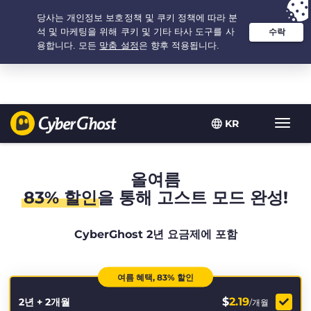
추천 옵션:
최저가
- 2.1666666666667년 $
2.19
/개월
KR
탐
색
토
글
올여름
83% 할인
을 통해 고스트 모드 완성!
CyberGhost 2년 요금제에 포함
여름 혜택, 83% 할인
$
2.19
2년 + 2개월
/개월