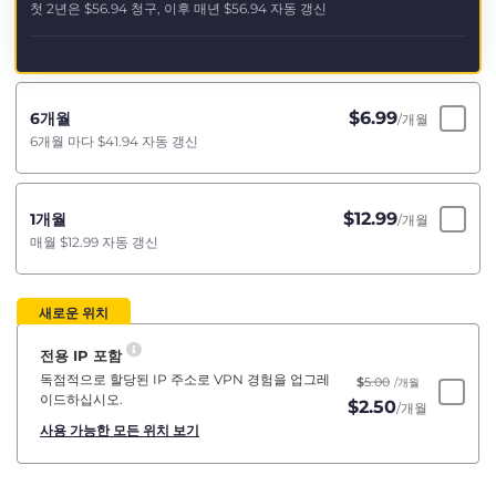
첫 2년은
$56.94
청구, 이후 매년
$56.94
자동 갱신
$
6.99
6개월
/개월
6개월 마다
$41.94
자동 갱신
$
12.99
1개월
/개월
매월
$12.99
자동 갱신
새로운 위치
전용 IP 포함
독점적으로 할당된 IP 주소로 VPN 경험을 업그레
$
5.00
/개월
이드하십시오.
$
2.50
/개월
사용 가능한 모든 위치 보기