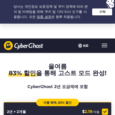
추천 옵션:
최저가
- 2.1666666666667년 $
2.19
/개월
KR
탐
색
토
글
올여름
83% 할인
을 통해 고스트 모드 완성!
CyberGhost 2년 요금제에 포함
여름 혜택, 83% 할인
$
2.19
2년 + 2개월
/개월