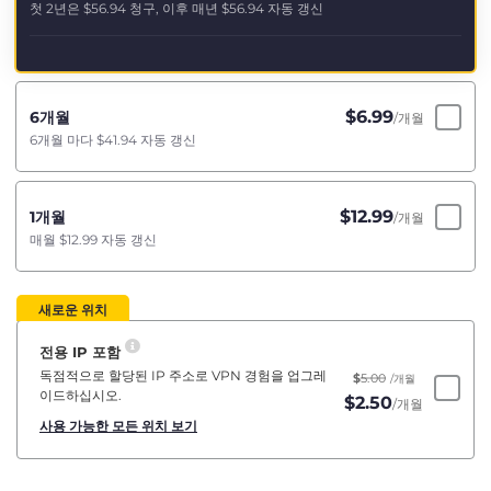
첫 2년은
$56.94
청구, 이후 매년
$56.94
자동 갱신
$
6.99
6개월
/개월
6개월 마다
$41.94
자동 갱신
$
12.99
1개월
/개월
매월
$12.99
자동 갱신
새로운 위치
전용 IP 포함
독점적으로 할당된 IP 주소로 VPN 경험을 업그레
$
5.00
/개월
이드하십시오.
$
2.50
/개월
사용 가능한 모든 위치 보기