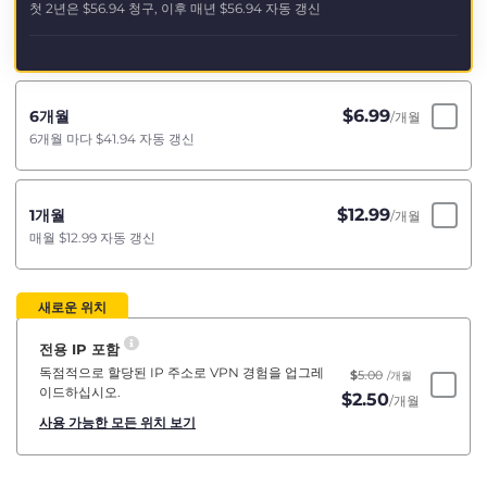
첫 2년은
$56.94
청구, 이후 매년
$56.94
자동 갱신
$
6.99
6개월
/개월
6개월 마다
$41.94
자동 갱신
$
12.99
1개월
/개월
매월
$12.99
자동 갱신
새로운 위치
전용 IP 포함
독점적으로 할당된 IP 주소로 VPN 경험을 업그레
$
5.00
/개월
이드하십시오.
$
2.50
/개월
사용 가능한 모든 위치 보기