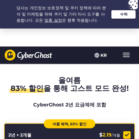
추천 옵션:
최저가
- 2.1666666666667년 $
2.19
/개월
KR
탐
색
토
글
올여름
83% 할인
을 통해 고스트 모드 완성!
CyberGhost 2년 요금제에 포함
여름 혜택, 83% 할인
$
2.19
2년 + 2개월
/개월