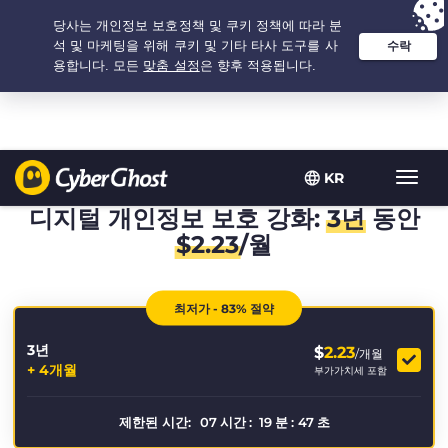
추천 옵션:
최저가
- 3.3333333333333년 $
2.23
/개월
KR
탐
색
디지털 개인정보 보호 강화:
3년
동안
토
$
2.23
/월
글
최저가 - 83% 절약
3년
$
2.23
/개월
+ 4개월
부가가치세 포함
제한된 시간:
07
시간
:
19
분
:
47
초