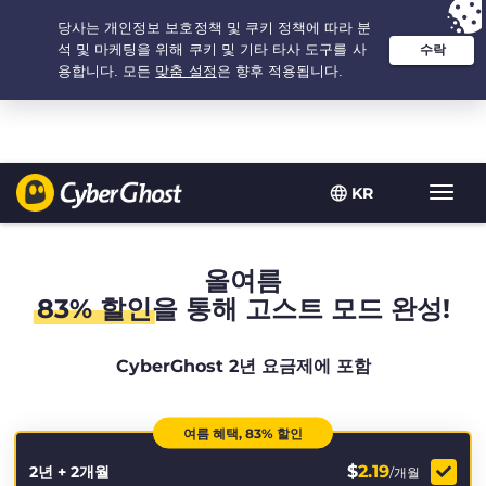
추천 옵션:
최저가
- 2.1666666666667년 $
2.19
/개월
KR
탐
색
토
글
올여름
83% 할인
을 통해 고스트 모드 완성!
CyberGhost 2년 요금제에 포함
여름 혜택, 83% 할인
$
2.19
2년 + 2개월
/개월