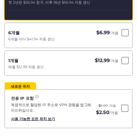
첫 2년은
$56.94
청구, 이후 매년
$56.94
자동 갱신
$
6.99
6개월
/개월
6개월 마다
$41.94
자동 갱신
$
12.99
1개월
/개월
매월
$12.99
자동 갱신
새로운 위치
전용 IP 포함
독점적으로 할당된 IP 주소로 VPN 경험을 업그레
$
5.00
/개월
이드하십시오.
$
2.50
/개월
사용 가능한 모든 위치 보기