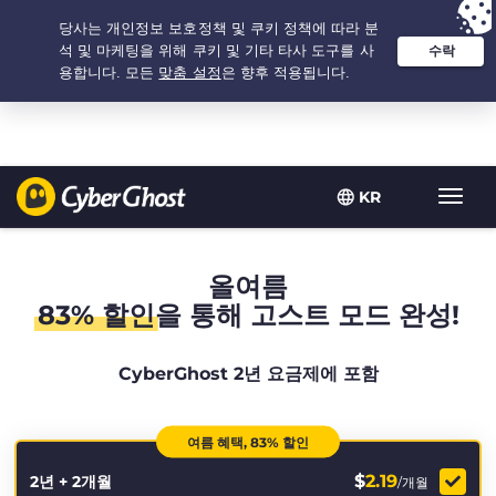
추천 옵션:
최저가
- 2.1666666666667년 $
2.19
/개월
KR
탐
색
토
글
올여름
83% 할인
을 통해 고스트 모드 완성!
CyberGhost 2년 요금제에 포함
여름 혜택, 83% 할인
$
2.19
2년 + 2개월
/개월