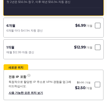
첫 2년은
$56.94
청구, 이후 매년
$56.94
자동 갱신
$
6.99
6개월
/개월
6개월 마다
$41.94
자동 갱신
$
12.99
1개월
/개월
매월
$12.99
자동 갱신
새로운 위치
전용 IP 포함
독점적으로 할당된 IP 주소로 VPN 경험을 업그레
$
5.00
/개월
이드하십시오.
$
2.50
/개월
사용 가능한 모든 위치 보기