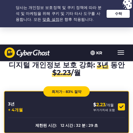
추천 옵션:
최저가
- 3.3333333333333년 $
2.23
/개월
KR
탐
색
디지털 개인정보 보호 강화:
3년
동안
토
$
2.23
/월
글
최저가 - 83% 절약
3년
$
2.23
/개월
+ 4개월
부가가치세 포함
제한된 시간:
12
시간
:
32
분
:
29
초