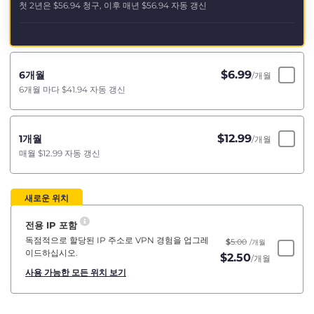
첫 2년은
$56.94
청구, 이후 매년
$56.94
자동 갱신
$
6.99
6개월
/개월
6개월 마다
$41.94
자동 갱신
$
12.99
1개월
/개월
매월
$12.99
자동 갱신
새로운 위치
전용 IP 포함
독점적으로 할당된 IP 주소로 VPN 경험을 업그레
$
5.00
/개월
이드하십시오.
$
2.50
/개월
사용 가능한 모든 위치 보기