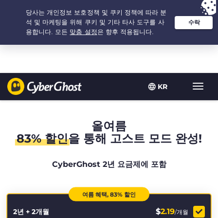
추천 옵션:
최저가
- 2.1666666666667년 $
2.19
/개월
KR
탐
색
토
글
올여름
83% 할인
을 통해 고스트 모드 완성!
CyberGhost 2년 요금제에 포함
여름 혜택, 83% 할인
$
2.19
2년 + 2개월
/개월