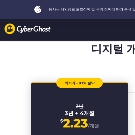
디지털 
최저가 - 83% 절약
3년
3년 + 4개월
2.23
$
/개월