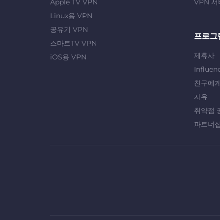
Apple TV VPN
VPN 서
Linux용 VPN
공유기 VPN
프로그
스마트TV VPN
제휴사
iOS용 VPN
Influen
친구에게
자유
취약점 
파트너