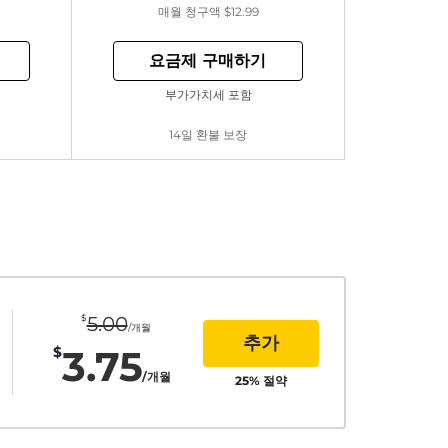
매월 청구액
$12.99
요금제 구매하기
부가가치세 포함
14일 환불 보장
$
5.00
/개월
추가
3.75
$
/개월
25
% 절약