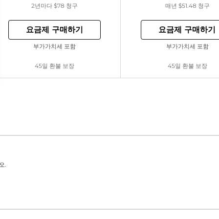
2년마다
$78
청구
매년
$51.48
청구
요금제 구매하기
요금제 구매하기
부가가치세 포함
부가가치세 포함
45일 환불 보장
45일 환불 보장
오.