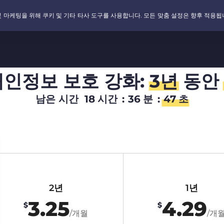
개인정보 보호 강화:
3년
동안
남은 시간
18
시간
:
36
분
:
46
초
2년
1년
3.25
4.29
$
$
/개월
/개