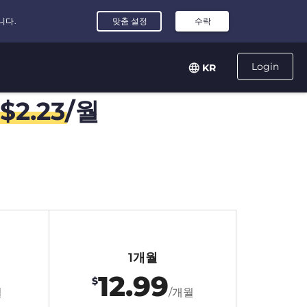
Login
KR
$
2.23
/월
1개월
12.99
$
월
/개월