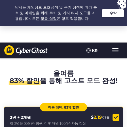
추천 옵션:
최저가
- 2.1666666666667년 $
2.19
/개월
KR
탐
색
토
글
올여름
83% 할인
을 통해 고스트 모드 완성!
여름 혜택, 83% 할인
$
2.19
2년 + 2개월
/개월
첫 2년은
$56.94
청구, 이후 매년
$56.94
자동 갱신