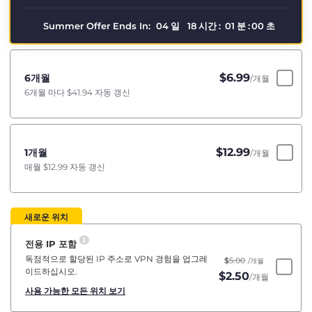
Summer Offer Ends In:
04
일
18
시간
:
01
분
:
00
초
$
6.99
6개월
/개월
6개월 마다
$41.94
자동 갱신
$
12.99
1개월
/개월
매월
$12.99
자동 갱신
새로운 위치
전용 IP 포함
독점적으로 할당된 IP 주소로 VPN 경험을 업그레
$
5.00
/개월
이드하십시오.
$
2.50
/개월
사용 가능한 모든 위치 보기