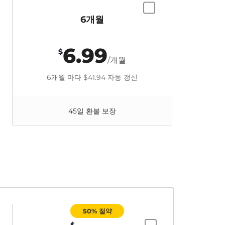
6개월
6.99
$
/개월
6개월 마다
$41.94
자동 갱신
45일 환불 보장
50% 절약
$