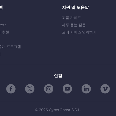
램
지원 및 도움말
제품 가이드
cers
자주 묻는 질문
 추천
고객 서비스 연락하기
공개 프로그램
십
연결
©
2026
CyberGhost S.R.L.