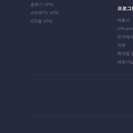
공유기 VPN
프로그
스마트TV VPN
제휴사
iOS용 VPN
Influen
친구에게
자유
취약점 
파트너