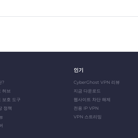
인기
란?
CyberGhost VPN 리뷰
 허브
지금 다운로드
 보호 도구
웹사이트 차단 해제
장 정책
전용 IP VPN
능
VPN 스트리밍
버