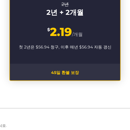
2년
2년 + 2개월
2.19
$
/개월
첫 2년은
$56.94
청구, 이후 매년
$56.94
자동 갱신
45일 환불 보장
시오.