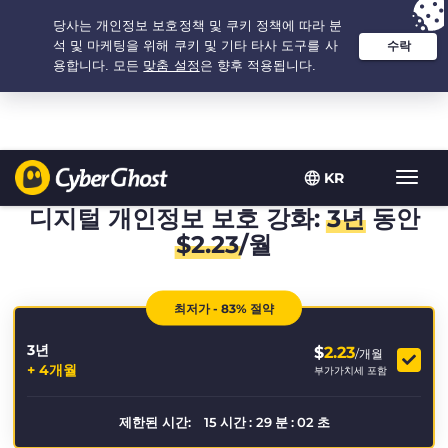
추천 옵션:
최저가
- 3.3333333333333년 $
2.23
/개월
KR
탐
색
디지털 개인정보 보호 강화:
3년
동안
토
$
2.23
/월
글
최저가 - 83% 절약
3년
$
2.23
/개월
+ 4개월
부가가치세 포함
제한된 시간:
15
시간
:
29
분
:
02
초