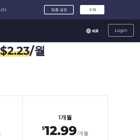
Login
KR
$
2.23
/월
1개월
12.99
$
월
/개월