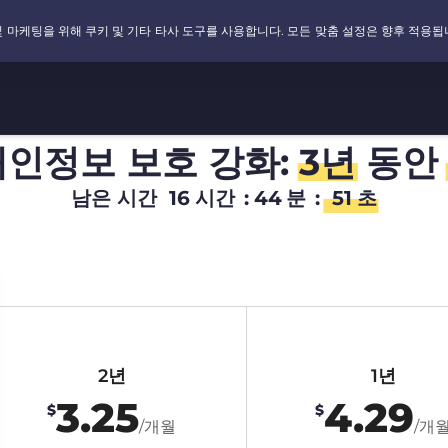
개인정보 보호 강화:
3년
동안
남은 시간
16
시간
:
44
분
:
50
초
2년
1년
3.25
4.29
$
$
/개월
/개