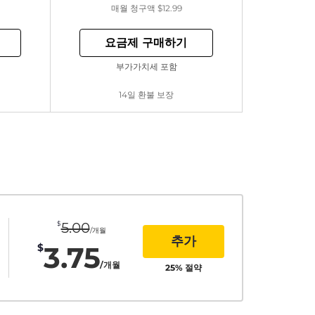
매월 청구액
$12.99
요금제 구매하기
부가가치세 포함
14일 환불 보장
$
5.00
/개월
추가
3.75
$
/개월
25
% 절약