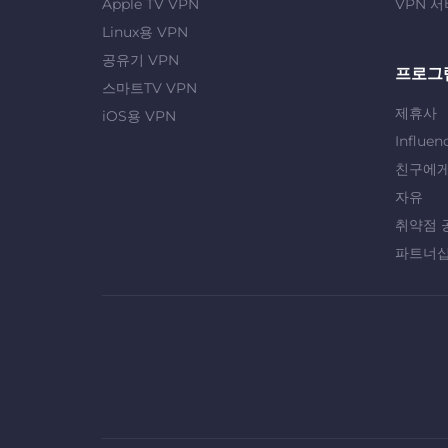
Apple TV VPN
VPN 서
Linux용 VPN
공유기 VPN
프로그
스마트TV VPN
제휴사
iOS용 VPN
Influen
친구에게
자유
취약점 
파트너