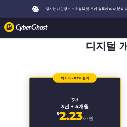
디지털 
최저가 - 83% 절약
3년
3년 + 4개월
2.23
$
/개월