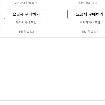
2년마다
$78
청구
매년
$51.48
청구
요금제 구매하기
요금제 구매하기
부가가치세 포함
부가가치세 포함
45일 환불 보장
45일 환불 보장
오.