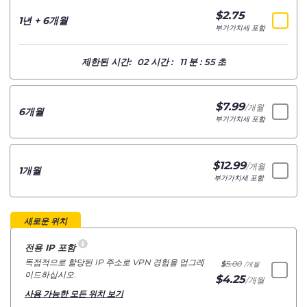
$
2.75
/개월
1년 + 6개월
부가가치세 포함
제한된 시간:
02
시간
:
11
분
:
54
초
$
7.99
/개월
6개월
부가가치세 포함
$
12.99
/개월
1개월
부가가치세 포함
새로운 위치
전용 IP 포함
독점적으로 할당된 IP 주소로 VPN 경험을 업그레
$
5.00
/개월
이드하십시오.
$
4.25
/개월
사용 가능한 모든 위치 보기