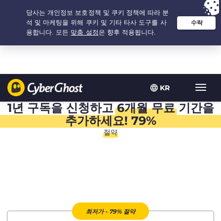
추천 옵션:
최저가
- 1.5년 $
2.75
/개월
KR
탐
색
1년 구독을 신청하고
6개월 무료
기간을
토
추가하세요! 79%
글
절약
최저가 - 79% 절약