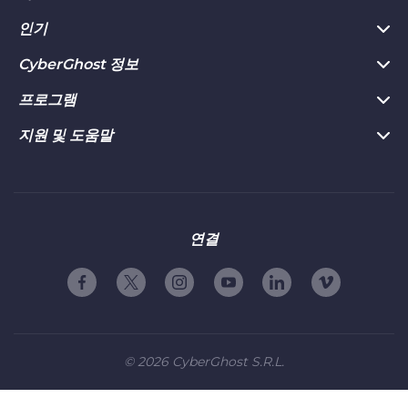
Chrome용 VPN
인기
VPN이란?
Mac용 VPN
개인정보 허브
CyberGhost 정보
CyberGhost VPN 리뷰
Android용 VPN
개인정보 보호 도구
지금 다운로드
프로그램
CyberGhost 정보
Firefox용 VPN
환불 보장 정책
웹사이트 차단 해제
연락처
지원 및 도움말
제휴사
Apple TV VPN
VPN 기능
전용 IP VPN
개인정보 보호정책
Influencers
제품 가이드
Linux용 VPN
VPN 서버
VPN 스트리밍
약관 및 조건
친구에게 추천
자주 묻는 질문
공유기 VPN
친구 추천 이용 약관
자유
고객 서비스 연락하기
연결
스마트TV VPN
회사 정보
취약점 공개 프로그램
iOS용 VPN
파트너십
©
2026
CyberGhost S.R.L.