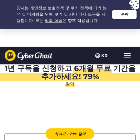
추천 옵션:
최저가
- 1.5년 $
2.75
/개월
KR
탐
색
1년 구독을 신청하고
6개월 무료
기간을
토
추가하세요! 79%
글
절약
최저가 - 79% 절약