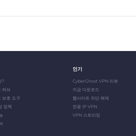
인기
란?
CyberGhost VPN 리뷰
 허브
지금 다운로드
 보호 도구
웹사이트 차단 해제
장 정책
전용 IP VPN
능
VPN 스트리밍
버