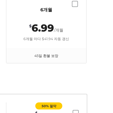
6개월
6.99
$
/개월
6개월 마다
$41.94
자동 갱신
45일 환불 보장
50% 절약
$