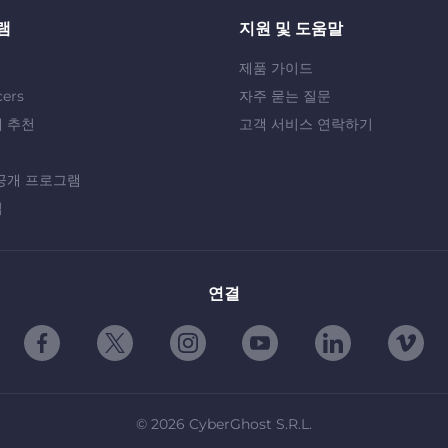
램
지원 및 도움말
제품 가이드
cers
자주 묻는 질문
 추천
고객 서비스 연락하기
공개 프로그램
십
연결
©
2026
CyberGhost S.R.L.