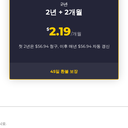
2년
2년 + 2개월
2.19
$
/개월
첫 2년은
$56.94
청구, 이후 매년
$56.94
자동 갱신
45일 환불 보장
시오.