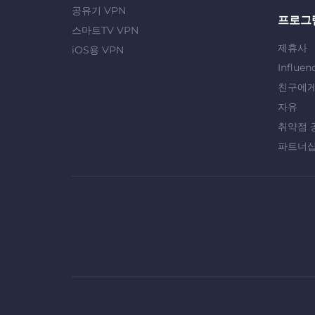
공유기 VPN
프로그
스마트TV VPN
제휴사
iOS용 VPN
Influen
친구에게
자유
취약점 
파트너