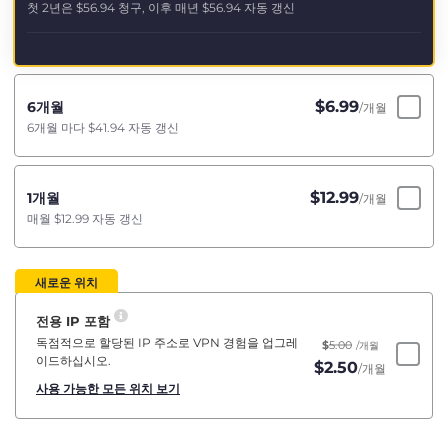
첫 2년은
$56.94
청구, 이후 매년
$56.94
자동 갱신
$
6.99
6개월
/개월
6개월 마다
$41.94
자동 갱신
$
12.99
1개월
/개월
매월
$12.99
자동 갱신
새로운 위치
전용 IP 포함
독점적으로 할당된 IP 주소로 VPN 경험을 업그레
$
5.00
/개월
이드하십시오.
$
2.50
/개월
사용 가능한 모든 위치 보기