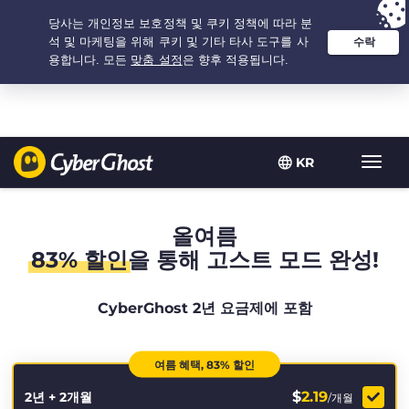
추천 옵션:
최저가
- 2.1666666666667년 $
2.19
/개월
KR
탐
색
토
글
올여름
83% 할인
을 통해 고스트 모드 완성!
CyberGhost 2년 요금제에 포함
여름 혜택, 83% 할인
$
2.19
2년 + 2개월
/개월