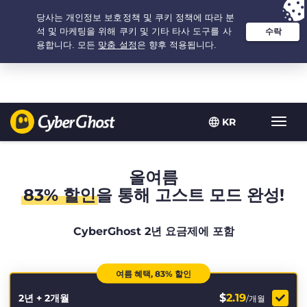
추천 옵션:
최저가
- 2.1666666666667년 $
2.19
/개월
KR
탐
색
토
글
올여름
83% 할인
을 통해 고스트 모드 완성!
CyberGhost 2년 요금제에 포함
여름 혜택, 83% 할인
$
2.19
2년 + 2개월
/개월