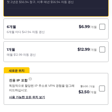
첫 2년은
$56.94
청구, 이후 매년
$56.94
자동 갱신
$
6.99
6개월
/개월
6개월 마다
$41.94
자동 갱신
$
12.99
1개월
/개월
매월
$12.99
자동 갱신
새로운 위치
전용 IP 포함
독점적으로 할당된 IP 주소로 VPN 경험을 업그레
$
5.00
/개월
이드하십시오.
$
2.50
/개월
사용 가능한 모든 위치 보기