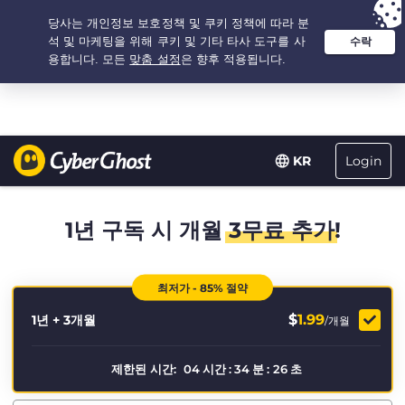
추천 옵션:
최저가
- 1.25년 $
1.99
/개월
Login
KR
1년 구독 시 개월
3무료 추가
!
최저가 - 85% 절약
$
1.99
1년 + 3개월
/개월
제한된 시간:
04
시간
:
34
분
:
25
초