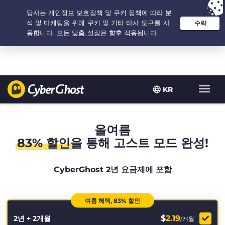
추천 옵션:
최저가
- 2.1666666666667년 $
2.19
/개월
KR
탐
색
토
글
올여름
83% 할인
을 통해 고스트 모드 완성!
CyberGhost 2년 요금제에 포함
여름 혜택, 83% 할인
$
2.19
2년 + 2개월
/개월