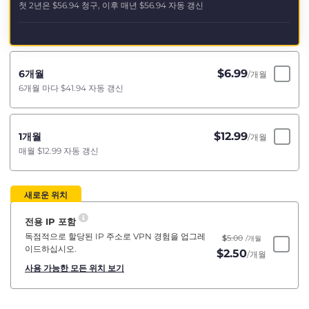
첫 2년은
$56.94
청구, 이후 매년
$56.94
자동 갱신
$
6.99
6개월
/개월
6개월 마다
$41.94
자동 갱신
$
12.99
1개월
/개월
매월
$12.99
자동 갱신
새로운 위치
전용 IP 포함
독점적으로 할당된 IP 주소로 VPN 경험을 업그레
$
5.00
/개월
이드하십시오.
$
2.50
/개월
사용 가능한 모든 위치 보기