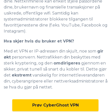
dine. Nettkriminelle kan enkelt stjele passordene
dine, brukernavn og finansielle transaksjoner på
usikrede, offentlige wifi. Samtidig kan
systemadministratorer blokkere tilgangen til
favorittjenestene dine (f.eks. YouTube, Facebook og
Instagram).
Hva skjer hvis du bruker et VPN?
Med et VPN er IP-adressen din skjult, noe som
gir
økt
personvern. Nettrafikken din beskyttes med
sterk kryptering, og den
omdirigeres
gjennom en
sikker, privat tunell så snart du kobler til. Dette gjør
det
ekstremt
vanskelig for internettleverandøren
din, cyberangripere eller nettverksadministratorer å
se hva du gjør på nettet.
Prøv CyberGhost VPN