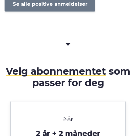
Se alle positive anmeldelser
Velg abonnementet
som
passer for deg
2 År
2 år + 2 måneder