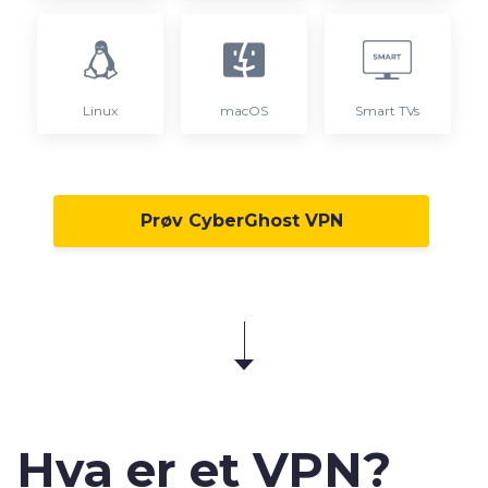
Linux
macOS
Smart TVs
Prøv CyberGhost VPN
Hva er et
VPN
?