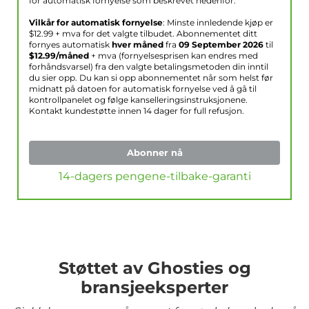
for automatisk fornyelse som beskrevet nedenfor.
Vilkår for automatisk fornyelse
: Minste innledende kjøp er
$
12.99
+ mva for det valgte tilbudet. Abonnementet ditt
fornyes automatisk
hver måned
fra
09 September 2026
til
$
12.99
/måned
+ mva (fornyelsesprisen kan endres med
forhåndsvarsel) fra den valgte betalingsmetoden din inntil
du sier opp. Du kan si opp abonnementet når som helst før
midnatt på datoen for automatisk fornyelse ved å gå til
kontrollpanelet og følge kanselleringsinstruksjonene.
Kontakt kundestøtte innen 14 dager for full refusjon.
Abonner nå
14-dagers pengene-tilbake-garanti
Støttet av Ghosties og
bransjeeksperter