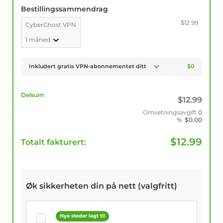
Bestillingssammendrag
$12.99
CyberGhost VPN
1 måned
Inkludert gratis VPN-abonnementet ditt
$0
Delsum
$
12.99
Omsetningsavgift
0
%
$
0.00
$
12.99
Totalt fakturert:
Øk sikkerheten din på nett (valgfritt)
Nye steder lagt til