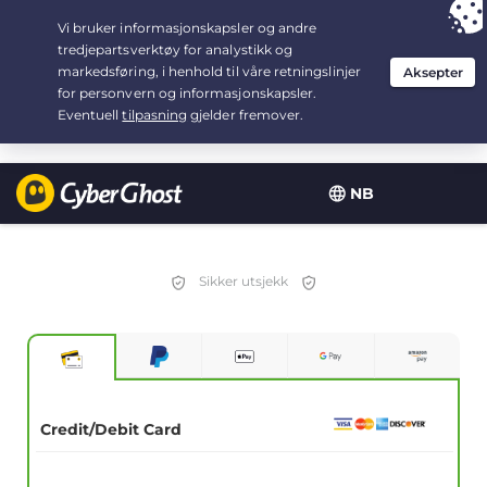
Your choice:
The Best Deal
for 2.1666666666667-years at $
2.19
/month
NB
Sikker utsjekk
Credit/Debit Card