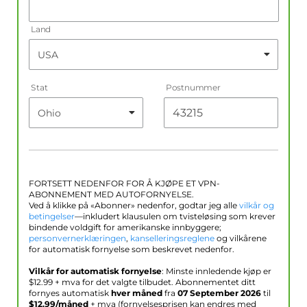
Land
Stat
Postnummer
FORTSETT NEDENFOR FOR Å KJØPE ET VPN-
ABONNEMENT MED AUTOFORNYELSE.
Ved å klikke på «Abonner» nedenfor, godtar jeg alle
vilkår og
betingelser
—inkludert klausulen om tvisteløsing som krever
bindende voldgift for amerikanske innbyggere;
personvernerklæringen
,
kanselleringsreglene
og vilkårene
for automatisk fornyelse som beskrevet nedenfor.
Vilkår for automatisk fornyelse
: Minste innledende kjøp er
$
12.99
+ mva for det valgte tilbudet. Abonnementet ditt
fornyes automatisk
hver måned
fra
07 September 2026
til
$
12.99
/måned
+ mva (fornyelsesprisen kan endres med