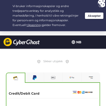
Your choice:
The Best Deal
for 3.3333333333333-years at $
2.23
/month
NB
Sikker utsjekk
Credit/Debit Card