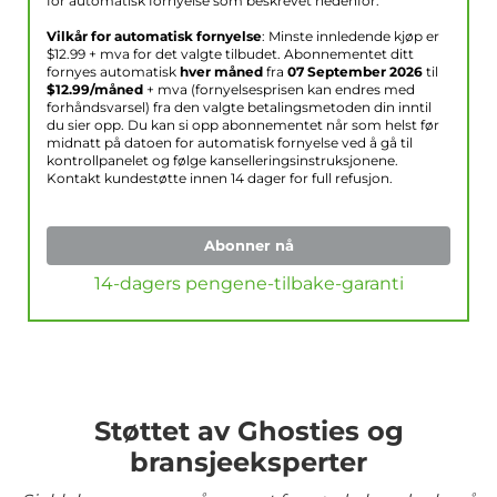
for automatisk fornyelse som beskrevet nedenfor.
Vilkår for automatisk fornyelse
: Minste innledende kjøp er
$
12.99
+ mva for det valgte tilbudet. Abonnementet ditt
fornyes automatisk
hver måned
fra
07 September 2026
til
$
12.99
/måned
+ mva (fornyelsesprisen kan endres med
forhåndsvarsel) fra den valgte betalingsmetoden din inntil
du sier opp. Du kan si opp abonnementet når som helst før
midnatt på datoen for automatisk fornyelse ved å gå til
kontrollpanelet og følge kanselleringsinstruksjonene.
Kontakt kundestøtte innen 14 dager for full refusjon.
Abonner nå
14-dagers pengene-tilbake-garanti
Støttet av Ghosties og
bransjeeksperter