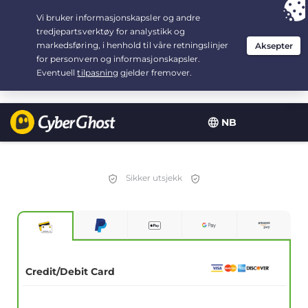
Your choice:
The Best Deal
for 2.1666666666667-years at $
2.19
/month
NB
Sikker utsjekk
Credit/Debit Card