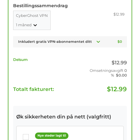
Bestillingssammendrag
$12.99
CyberGhost VPN
1 måned
Inkludert gratis VPN-abonnementet ditt
$0
Delsum
$
12.99
Omsetningsavgift
0
%
$
0.00
$
12.99
Totalt fakturert:
Øk sikkerheten din på nett (valgfritt)
Nye steder lagt til