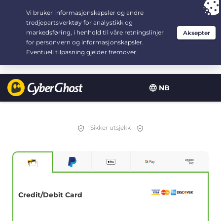
Your choice:
The Best Deal
for 3.3333333333333-years at $
2.23
/month
NB
Sikker utsjekk
Credit/Debit Card