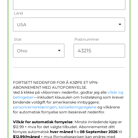
Land
Stat
Postnummer
FORTSETT NEDENFOR FOR Å KJØPE ET VPN-
ABONNEMENT MED AUTOFORNYELSE.
Ved å klikke på «Abonner» nedenfor, godtar jeg alle
vilkår og
betingelser
—inkludert klausulen om tvisteløsing som krever
bindende voldgift for amerikanske innbyggere;
personvernerklæringen
,
kanselleringsreglene
og vilkårene
for automatisk fornyelse som beskrevet nedenfor.
Vilkår for automatisk fornyelse
: Minste innledende kjøp er
$
12.99
+ mva for det valgte tilbudet. Abonnementet ditt
fornyes automatisk
hver måned
fra
08 September 2026
til
$
12.99
/måned
+ mva (fornyelsesprisen kan endres med