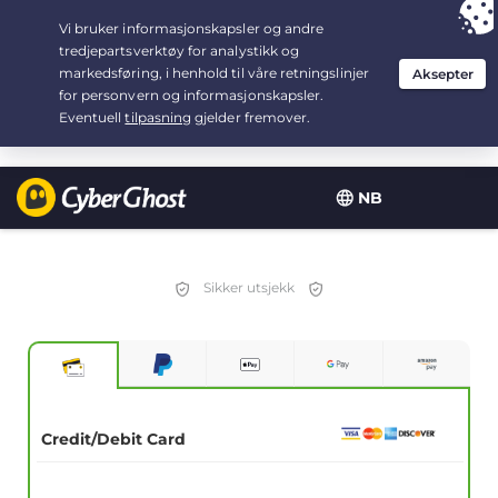
Your choice:
The Best Deal
for 3.3333333333333-years at $
2.23
/month
NB
Sikker utsjekk
Credit/Debit Card