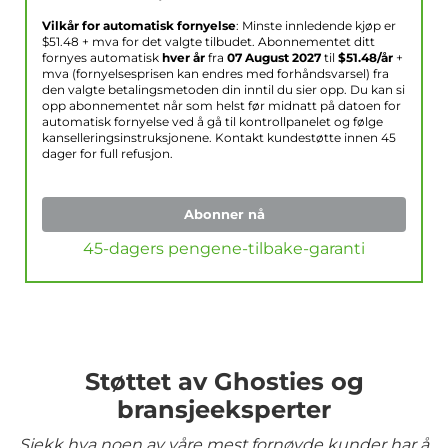
Vilkår for automatisk fornyelse
: Minste innledende kjøp er
$
51.48
+ mva for det valgte tilbudet. Abonnementet ditt
fornyes automatisk
hver år
fra
07 August 2027
til
$
51.48
/år
+
mva (fornyelsesprisen kan endres med forhåndsvarsel) fra
den valgte betalingsmetoden din inntil du sier opp. Du kan si
opp abonnementet når som helst før midnatt på datoen for
automatisk fornyelse ved å gå til kontrollpanelet og følge
kanselleringsinstruksjonene. Kontakt kundestøtte innen 45
dager for full refusjon.
Abonner nå
45-dagers pengene-tilbake-garanti
Støttet av Ghosties og
bransjeeksperter
Sjekk hva noen av våre mest fornøyde kunder har å