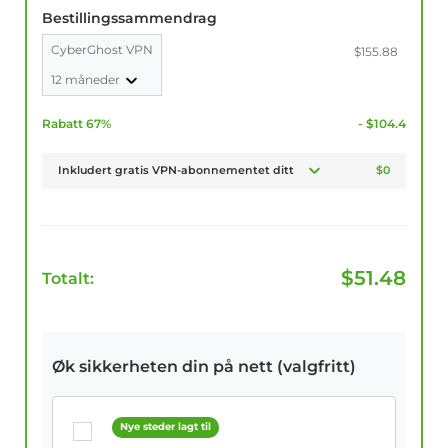
Bestillingssammendrag
CyberGhost VPN
$155.88
12 måneder
Rabatt 67%
- $104.4
Inkludert gratis VPN-abonnementet ditt
$0
$
51.48
Totalt:
Øk sikkerheten din på nett (valgfritt)
Nye steder lagt til