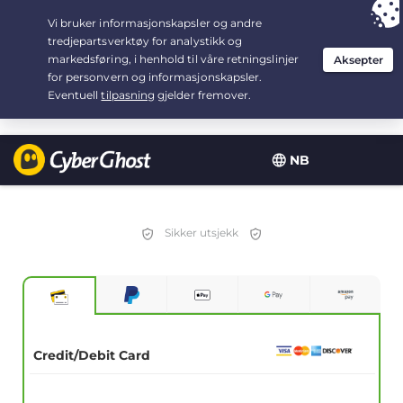
Your choice:
The Best Deal
for 2.1666666666667-years at $
2.19
/month
NB
Sikker utsjekk
Credit/Debit Card