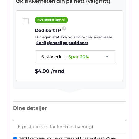
Øk sikkerheten din på nett (valgfritt)
Nye steder lagt til
Dedikert IP
Din egen statiske og anonyme IP-adresse
Se tilgjengelige posisjoner
6 Måneder
-
Spar
20
%
$
4.00
/mnd
Dine detaljer
E-post (kreves for kontoaktivering)
We'd like to send you news, offers and tips about our VPN and