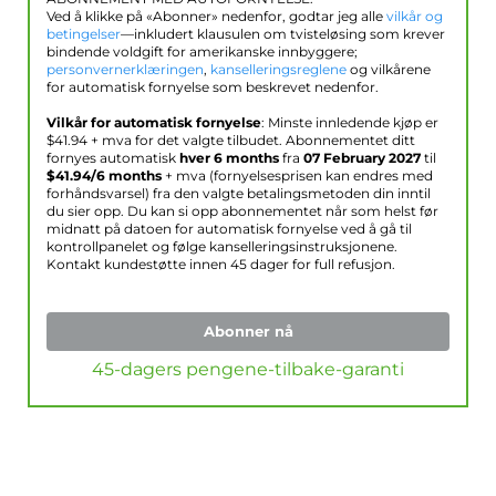
Ved å klikke på «Abonner» nedenfor, godtar jeg alle
vilkår og
betingelser
—inkludert klausulen om tvisteløsing som krever
bindende voldgift for amerikanske innbyggere;
personvernerklæringen
,
kanselleringsreglene
og vilkårene
for automatisk fornyelse som beskrevet nedenfor.
Vilkår for automatisk fornyelse
: Minste innledende kjøp er
$
41.94
+ mva for det valgte tilbudet. Abonnementet ditt
fornyes automatisk
hver 6 months
fra
07 February 2027
til
$
41.94
/6 months
+ mva (fornyelsesprisen kan endres med
forhåndsvarsel) fra den valgte betalingsmetoden din inntil
du sier opp. Du kan si opp abonnementet når som helst før
midnatt på datoen for automatisk fornyelse ved å gå til
kontrollpanelet og følge kanselleringsinstruksjonene.
Kontakt kundestøtte innen 45 dager for full refusjon.
Abonner nå
45-dagers pengene-tilbake-garanti