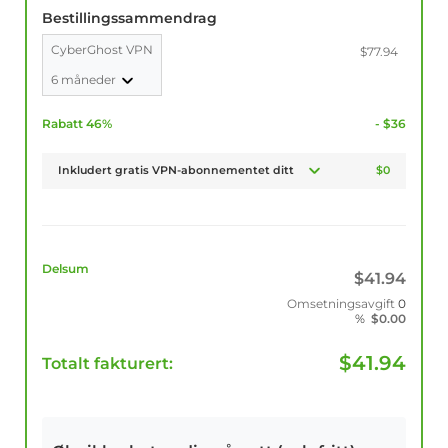
Bestillingssammendrag
CyberGhost VPN
$77.94
6 måneder
Rabatt 46%
- $36
Inkludert gratis VPN-abonnementet ditt
$0
Delsum
$
41.94
Omsetningsavgift
0
%
$
0.00
$
41.94
Totalt fakturert: