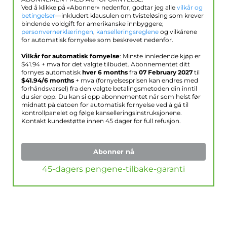
Ved å klikke på «Abonner» nedenfor, godtar jeg alle
vilkår og
betingelser
—inkludert klausulen om tvisteløsing som krever
bindende voldgift for amerikanske innbyggere;
personvernerklæringen
,
kanselleringsreglene
og vilkårene
for automatisk fornyelse som beskrevet nedenfor.
Vilkår for automatisk fornyelse
: Minste innledende kjøp er
$
41.94
+ mva for det valgte tilbudet. Abonnementet ditt
fornyes automatisk
hver 6 months
fra
07 February 2027
til
$
41.94
/6 months
+ mva (fornyelsesprisen kan endres med
forhåndsvarsel) fra den valgte betalingsmetoden din inntil
du sier opp. Du kan si opp abonnementet når som helst før
midnatt på datoen for automatisk fornyelse ved å gå til
kontrollpanelet og følge kanselleringsinstruksjonene.
Kontakt kundestøtte innen 45 dager for full refusjon.
Abonner nå
45-dagers pengene-tilbake-garanti