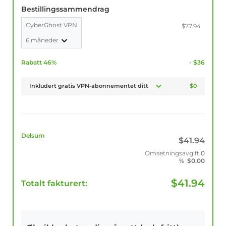
Bestillingssammendrag
CyberGhost VPN
$77.94
6 måneder
Rabatt 46%
- $36
Inkludert gratis VPN-abonnementet ditt
$0
Delsum
$
41.94
Omsetningsavgift
0
%
$
0.00
$
41.94
Totalt fakturert: