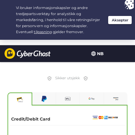
Your choice:
The Best Deal
for 2.1666666666667-years at $
2.19
/month
NB
Sikker utsjekk
Credit/Debit Card