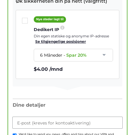
Øk sikkerheten din på nett (valgfritt)
Nye steder lagt til
Dedikert IP
Din egen statiske og anonyme IP-adresse
Se tilgjengelige posisjoner
6 Måneder
-
Spar
20
%
$
4.00
/mnd
Dine detaljer
E-post (kreves for kontoaktivering)
We'd like to send you news, offers and tips about our VPN and