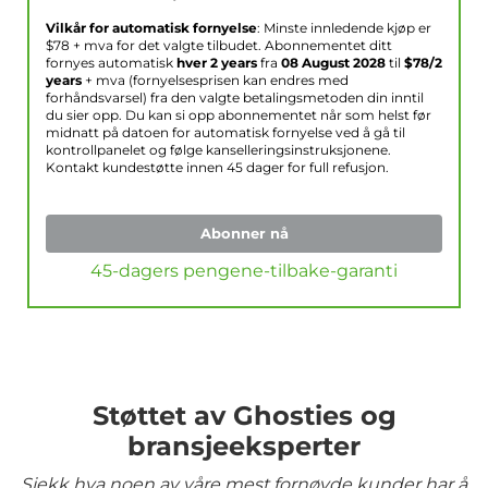
Vilkår for automatisk fornyelse
: Minste innledende kjøp er
$
78
+ mva for det valgte tilbudet. Abonnementet ditt
fornyes automatisk
hver 2 years
fra
08 August 2028
til
$
78
/2
years
+ mva (fornyelsesprisen kan endres med
forhåndsvarsel) fra den valgte betalingsmetoden din inntil
du sier opp. Du kan si opp abonnementet når som helst før
midnatt på datoen for automatisk fornyelse ved å gå til
kontrollpanelet og følge kanselleringsinstruksjonene.
Kontakt kundestøtte innen 45 dager for full refusjon.
Abonner nå
45-dagers pengene-tilbake-garanti
Støttet av Ghosties og
bransjeeksperter
Sjekk hva noen av våre mest fornøyde kunder har å