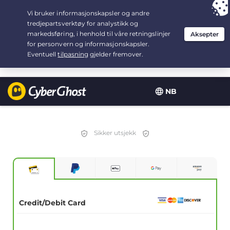
Your choice:
The Best Deal
for 3.3333333333333-years at $
2.23
/month
NB
Sikker utsjekk
Credit/Debit Card