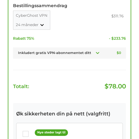
Bestillingssammendrag
CyberGhost VPN
$311.76
24 måneder
Rabatt 75%
- $233.76
Inkludert gratis VPN-abonnementet ditt
$0
$
78.00
Totalt:
Øk sikkerheten din på nett (valgfritt)
Nye steder lagt til