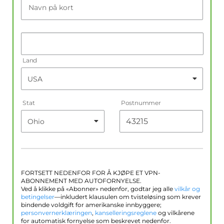
Navn på kort
Land
Stat
Postnummer
FORTSETT NEDENFOR FOR Å KJØPE ET VPN-
ABONNEMENT MED AUTOFORNYELSE.
Ved å klikke på «Abonner» nedenfor, godtar jeg alle
vilkår og
betingelser
—inkludert klausulen om tvisteløsing som krever
bindende voldgift for amerikanske innbyggere;
personvernerklæringen
,
kanselleringsreglene
og vilkårene
for automatisk fornyelse som beskrevet nedenfor.