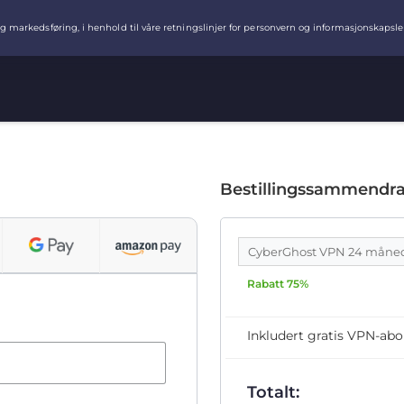
Bestillingssammendr
CyberGhost VPN 24 måne
Rabatt 75%
Inkludert gratis VPN-ab
Totalt: