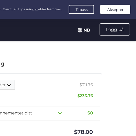
Logg på
NB
ag
der
$311.76
- $233.76
onnementet ditt
$0
$
78.00