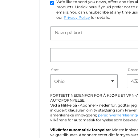
We'd like to send you news, offers and tips
products. Untick here if you'd prefer not to
emails. You can unsubscribe at any time usin
our
Privacy Policy
for details.
Navn på kort
Stat
Post
FORTSETT NEDENFOR FOR Å KJØPE ET VPN
AUTOFORNYELSE.
Ved å klikke på «Abonner» nedenfor, godtar jeg 
inkludert klausulen om tvisteløsing som krever 
amerikanske innbyggere;
personvernerklæring
vilkårene for automatisk fornyelse som beskrev
Vilkår for automatisk fornyelse
: Minste innled
valgte tilbudet. Abonnementet ditt fornyes au