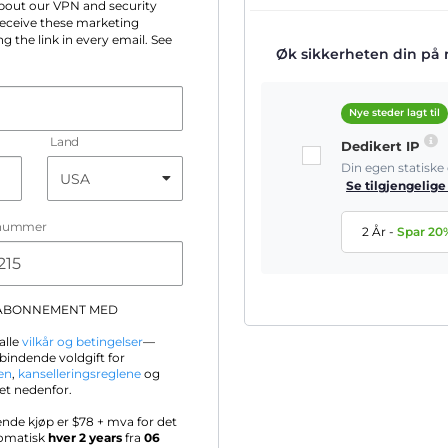
 about our VPN and security
 receive these marketing
g the link in every email. See
Øk sikkerheten din på ne
Nye steder lagt til
Land
Dedikert IP
Din egen statisk
Se tilgjengelige
nummer
2 År
-
Spar
20
-ABONNEMENT MED
alle
vilkår og betingelser
—
bindende voldgift for
en
,
kanselleringsreglene
og
et nedenfor.
ende kjøp er $
78
+ mva for det
tomatisk
hver 2 years
fra
06