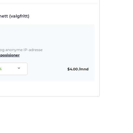
tt (valgfritt)
e og anonyme IP-adresse
 posisjoner
%
$
4.00
/mnd