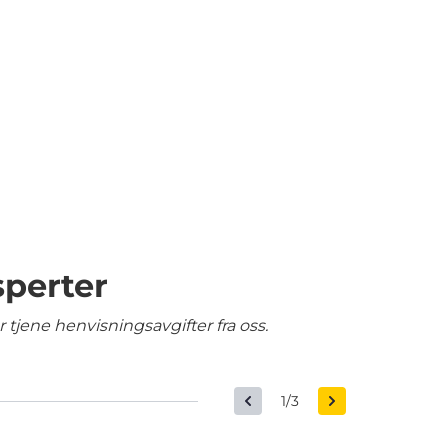
sperter
tjene henvisningsavgifter fra oss.
1/3