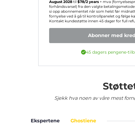
August 2028
til
$
78
/2 years
+ mva (fornyelsesp
forhåndsvarsel) fra den valgte betalingsmetoden
si opp abonnementet når som helst før midnatt
fornyelse ved å gå til kontrollpanelet og følge k
Kontakt kundestøtte innen 45 dager for full ref
Abonner med kredi
45 dagers pengene-tilb
Støtte
Sjekk hva noen av våre mest fornø
Ekspertene
Ghostiene