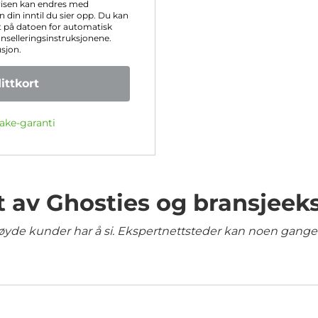
risen kan endres med
 din inntil du sier opp. Du kan
 på datoen for automatisk
anselleringsinstruksjonene.
usjon.
ttkort
ake-garanti
t av Ghosties og bransjeek
yde kunder har å si. Ekspertnettsteder kan noen ganger 