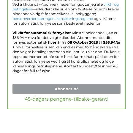
Ved å klikke på «Abonner» nedenfor, godtar jeg alle
vilkår og
betingelser
—inkludert klausulen om tvisteløsing som krever
bindende voldgift for amerikanske innbyggere;
personvernerklæringen
,
kanselleringsreglene
og vilkårene
for automatisk fornyelse som beskrevet nedenfor.
Vilkår for automatisk fornyelse
: Minste innledende kjøp er
$
56.94
+ mva for det valgte tilbudet. Abonnementet ditt
fornyes automatisk
hver år
fra
08 October 2028
til
$
56.94
/år
+ mva (fornyelsesprisen kan endres med forhåndsvarsel) fra
den valgte betalingsmetoden din inntil du sier opp. Du kan si
opp abonnementet når som helst før midnatt på datoen for
automatisk fornyelse ved å gå til kontrollpanelet og følge
kanselleringsinstruksjonene. Kontakt kundestøtte innen 45
dager for full refusjon.
Abonner nå
45-dagers pengene-tilbake-garanti