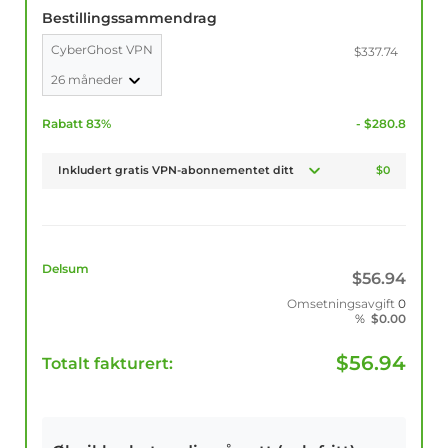
Bestillingssammendrag
CyberGhost VPN
$337.74
26 måneder
Rabatt 83%
- $280.8
Inkludert gratis VPN-abonnementet ditt
$0
Delsum
$
56.94
Omsetningsavgift
0
%
$
0.00
$
56.94
Totalt fakturert: