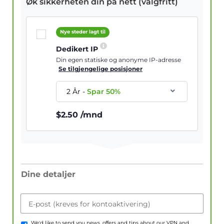
Øk sikkerheten din på nett (valgfritt)
Nye steder lagt til
Dedikert IP
Din egen statiske og anonyme IP-adresse
Se tilgjengelige posisjoner
2 År
-
Spar
50
%
$
2.50
/mnd
Dine detaljer
E-post (kreves for kontoaktivering)
We'd like to send you news, offers and tips about our VPN and