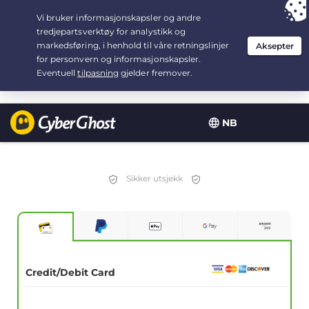
Your choice:
The Best Deal
for 2.1666666666667-years at $
2.19
/month
NB
Sikker utsjekk
Credit/Debit Card