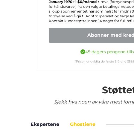
January 1970
til
$
0
/måned
+ mva (fornyelsespr
forhåndsvarsel) fra den valgte betalingsmetoden
si opp abonnementet når som helst før midnatt
fornyelse ved å gå til kontrollpanelet og følge k
Kontakt kundestøtte innen 14 dager for full refu
Abonner med kredi
45 dagers pengene-tilb
*Prisen er gyldig de første
3
årene
$
56.
Støtte
Sjekk hva noen av våre mest fornø
Ekspertene
Ghostiene