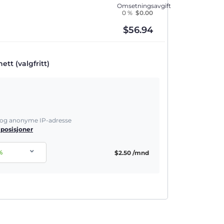
Omsetningsavgift
0 %
$
0.00
$
56.94
tt (valgfritt)
e og anonyme IP-adresse
 posisjoner
%
$
2.50
/mnd