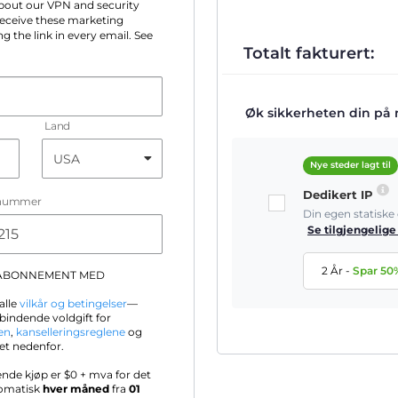
 about our VPN and security
 receive these marketing
g the link in every email. See
Totalt fakturert:
Øk sikkerheten din på ne
Land
Nye steder lagt til
Dedikert IP
nummer
Din egen statisk
Se tilgjengelige
2 År
-
Spar
50
-ABONNEMENT MED
alle
vilkår og betingelser
—
bindende voldgift for
en
,
kanselleringsreglene
og
et nedenfor.
ende kjøp er $
0
+ mva for det
tomatisk
hver måned
fra
01