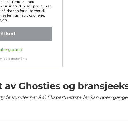
isen kan endres med
 din inntil du sier opp. Du kan
 på datoen for automatisk
anselleringsinstruksjonene.
sjon.
ttkort
ake-garanti
94
og deretter årlig
t av Ghosties og bransjeek
yde kunder har å si. Ekspertnettsteder kan noen ganger 