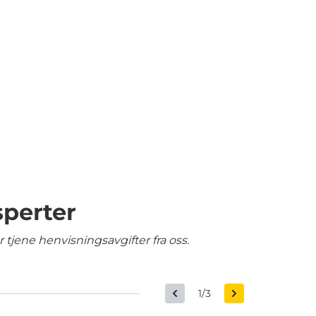
sperter
tjene henvisningsavgifter fra oss.
1/3