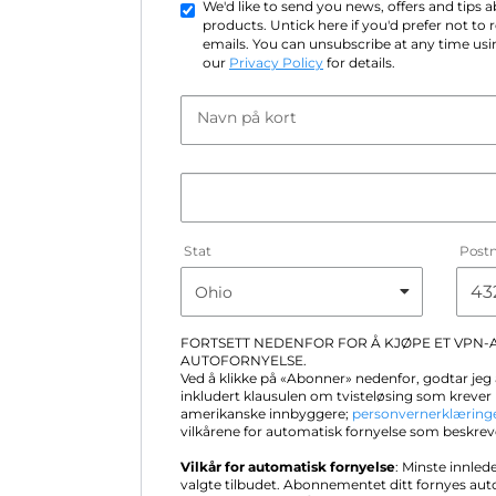
We'd like to send you news, offers and tips
products. Untick here if you'd prefer not to
emails. You can unsubscribe at any time usin
our
Privacy Policy
for details.
Navn på kort
Stat
Post
FORTSETT NEDENFOR FOR Å KJØPE ET VPN
AUTOFORNYELSE.
Ved å klikke på «Abonner» nedenfor, godtar jeg 
inkludert klausulen om tvisteløsing som krever 
amerikanske innbyggere;
personvernerklæring
vilkårene for automatisk fornyelse som beskrev
Vilkår for automatisk fornyelse
: Minste innled
valgte tilbudet. Abonnementet ditt fornyes au