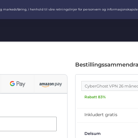
Bestillingssammendr
CyberGhost VPN 26 måne
Rabatt 83%
Inkludert gratis
Delsum