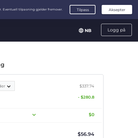
Logg på
NB
ag
der
$337.74
- $280.8
$0
$
56.94