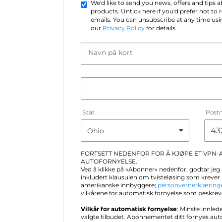
We'd like to send you news, offers and tips
products. Untick here if you'd prefer not to
emails. You can unsubscribe at any time usin
our
Privacy Policy
for details.
Navn på kort
Stat
Post
FORTSETT NEDENFOR FOR Å KJØPE ET VPN
AUTOFORNYELSE.
Ved å klikke på «Abonner» nedenfor, godtar jeg 
inkludert klausulen om tvisteløsing som krever 
amerikanske innbyggere;
personvernerklæring
vilkårene for automatisk fornyelse som beskrev
Vilkår for automatisk fornyelse
: Minste innled
valgte tilbudet. Abonnementet ditt fornyes au