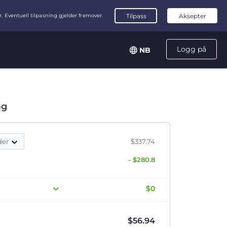
Logg på
NB
ag
der
$337.74
- $280.8
$0
$
56.94