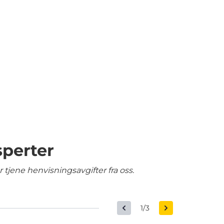
sperter
tjene henvisningsavgifter fra oss.
1/3