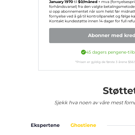
January 1970
til
$
0
/måned
+ mva (fornyelsespr
forhåndsvarsel) fra den valgte betalingsmetoden
si opp abonnementet når som helst før midnatt
fornyelse ved å gå til kontrollpanelet og følge k
Kontakt kundestøtte innen 14 dager for full refu
Abonner med kredi
45 dagers pengene-tilb
*Prisen er gyldig de første
3
årene
$
56.
Støtte
Sjekk hva noen av våre mest fornø
Ekspertene
Ghostiene