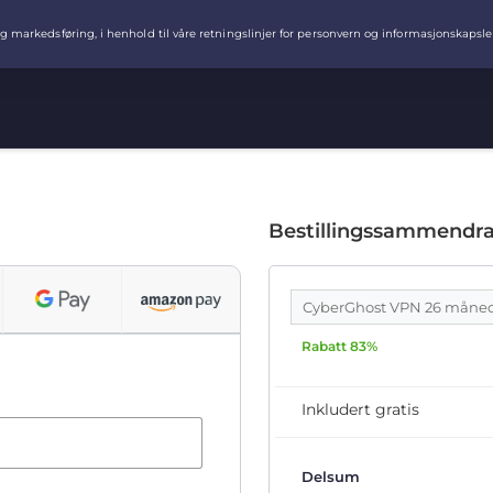
Bestillingssammendr
CyberGhost VPN 26 måne
Rabatt 83%
Inkludert gratis
Delsum