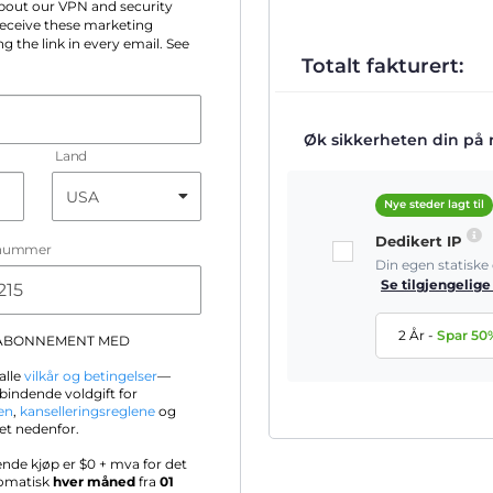
 about our VPN and security
 receive these marketing
g the link in every email. See
Totalt fakturert:
Øk sikkerheten din på ne
Land
Nye steder lagt til
Dedikert IP
nummer
Din egen statisk
Se tilgjengelige
2 År
-
Spar
50
-ABONNEMENT MED
alle
vilkår og betingelser
—
bindende voldgift for
en
,
kanselleringsreglene
og
et nedenfor.
ende kjøp er $
0
+ mva for det
tomatisk
hver måned
fra
01