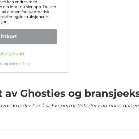
isen kan endres med
 din inntil du sier opp. Du kan
 på datoen for automatisk
anselleringsinstruksjonene.
sjon.
ttkort
ake-garanti
94
og deretter årlig
t av Ghosties og bransjeek
yde kunder har å si. Ekspertnettsteder kan noen ganger 