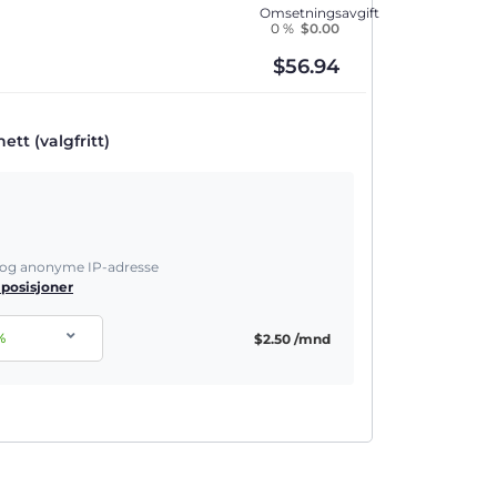
Omsetningsavgift
0 %
$
0.00
$
56.94
tt (valgfritt)
e og anonyme IP-adresse
 posisjoner
%
$
2.50
/mnd