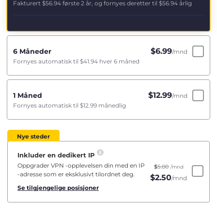
Fakturert
$56.94
første 2 år, og fornyes deretter til
$56.94
årlig
$
6.99
6 Måneder
/mnd
Fornyes automatisk til
$41.94
hver 6 måned
$
12.99
1 Måned
/mnd
Fornyes automatisk til
$12.99
månedlig
Nye steder
Inkluder en dedikert IP
Oppgrader VPN -opplevelsen din med en IP
$
5.00
/mnd
-adresse som er eksklusivt tilordnet deg.
$
2.50
/mnd
Se tilgjengelige posisjoner