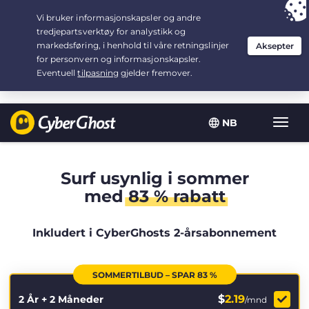
Your choice:
The Best Deal
for 2.1666666666667-years at $
2.19
/month
NB
Vis/sk
navig
Surf usynlig i sommer
med
83 % rabatt
Inkludert i CyberGhosts 2-årsabonnement
SOMMERTILBUD – SPAR 83 %
$
2.19
2 År + 2 Måneder
/mnd