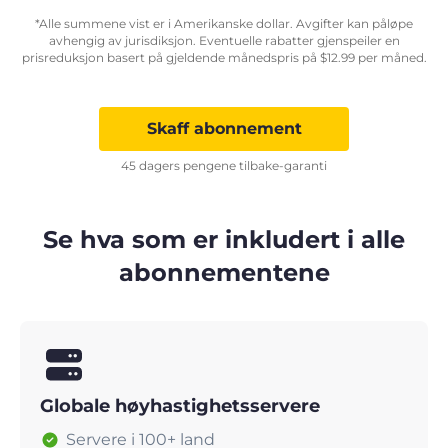
*Alle summene vist er i Amerikanske dollar. Avgifter kan påløpe
avhengig av jurisdiksjon. Eventuelle rabatter gjenspeiler en
prisreduksjon basert på gjeldende månedspris på
$
12.99
per måned.
Skaff abonnement
45 dagers pengene tilbake-garanti
Se hva som er inkludert i alle
abonnementene
Globale høyhastighetsservere
Servere i 100+ land