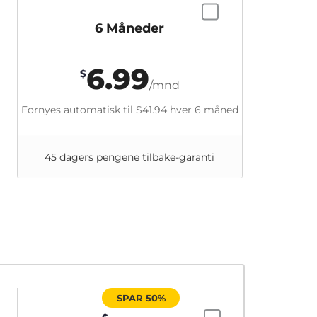
6 Måneder
6.99
$
/mnd
Fornyes automatisk til
$41.94
hver 6 måned
45 dagers pengene tilbake-garanti
SPAR 50%