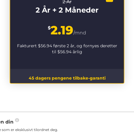
2 År
2 År + 2 Måneder
2.19
$
/mnd
Fakturert
$56.94
første 2 år, og fornyes deretter
til
$56.94
årlig
45 dagers pengene tilbake-garanti
en din
som er eksklusivt tilordnet deg.