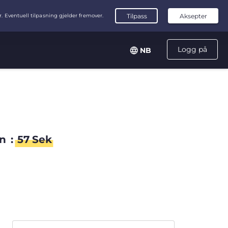
Logg på
NB
n
:
57
Sek