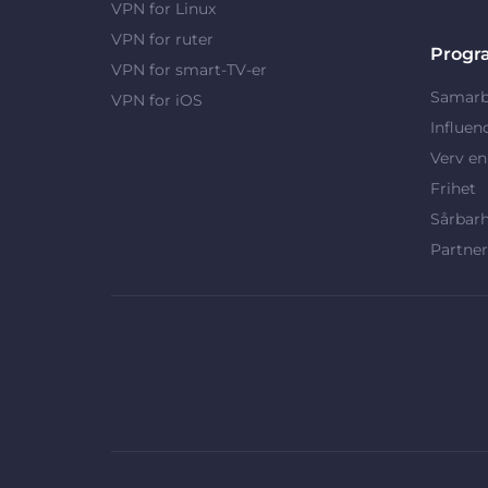
VPN for Linux
VPN for ruter
Progr
VPN for smart-TV-er
Samarb
VPN for iOS
Influen
Verv en
Frihet
Sårbar
Partne