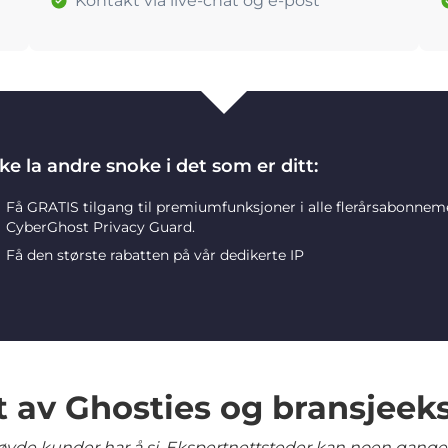
Kontakt via live-chat og e-post
ke la andre snoke i det som er ditt:
Få GRATIS tilgang til premiumfunksjoner i alle flerårsabonne
CyberGhost Privacy Guard.
Få den største rabatten på vår dedikerte IP
t av Ghosties og bransjeek
yde kunder har å si. Ekspertnettsteder kan noen ganger 