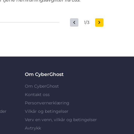
1/3
Om CyberGhost
Om CyberGhost
Kontakt oss
Personvernerklæring
der
Vilkår og betingelser
Verv en venn, vilkår og betingelser
Avtrykk