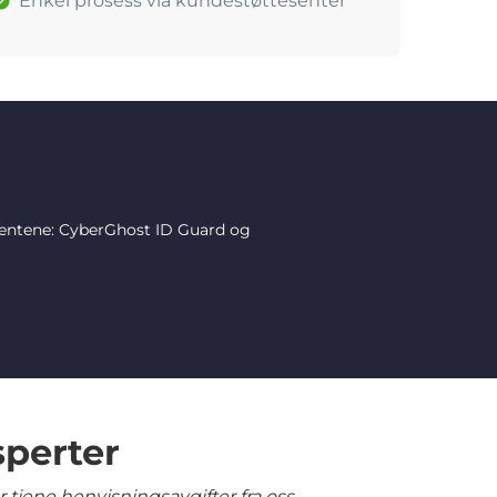
Enkel prosess via kundestøttesenter
mentene: CyberGhost ID Guard og
sperter
tjene henvisningsavgifter fra oss.