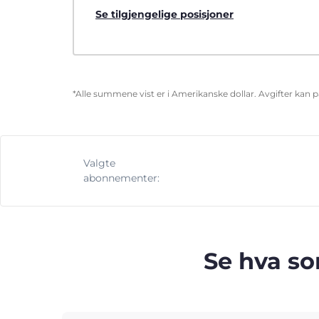
Se tilgjengelige posisjoner
*Alle summene vist er i Amerikanske dollar. Avgifter kan 
Valgte
abonnementer:
Se hva so