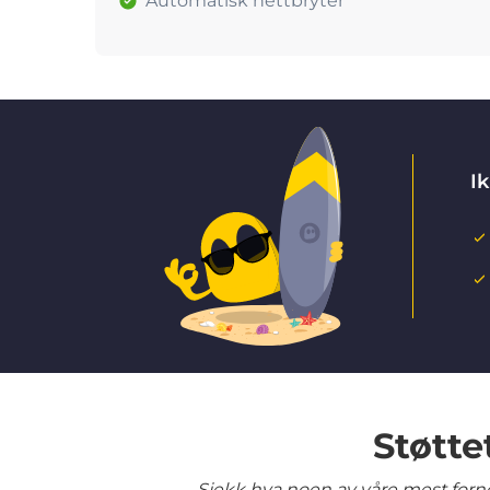
Automatisk nettbryter
Ik
Støtte
Sjekk hva noen av våre mest fornø