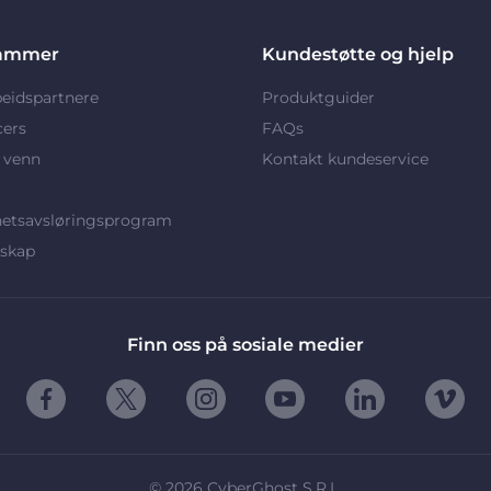
ammer
Kundestøtte og hjelp
eidspartnere
Produktguider
cers
FAQs
 venn
Kontakt kundeservice
hetsavsløringsprogram
rskap
Finn oss på sosiale medier
©
2026
CyberGhost S.R.L.