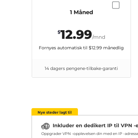
1 Måned
12.99
$
/mnd
Fornyes automatisk til
$12.99
månedlig
14 dagers pengene-tilbake-garanti
Nye steder lagt til
Inkluder en dedikert IP til VPN -
Oppgrader VPN -opplevelsen din med en IP -adresse 