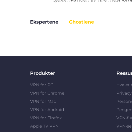
Ekspertene
Ghostiene
Produkter
Ressu
VPN for PC
Hva er
VPN for Chrome
Privac
VPN for Mac
Person
VPN for Android
Pengene
VPN for Firefox
VPN-fu
Apple TV VPN
VPN-se