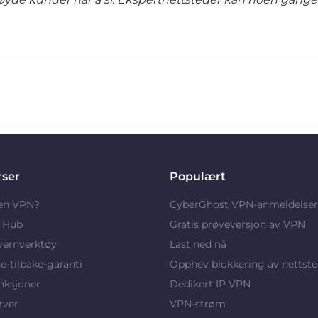
rser
Populært
 en VPN?
CyberGhost VPN-anmeldelser
y Hub
Gratis prøveversjon av VPN
vernverktøy
Last ned nå
-tilbake-garanti
Opphev blokkering av nettste
nksjoner
Dedikert IP VPN
rver
VPN-strøm