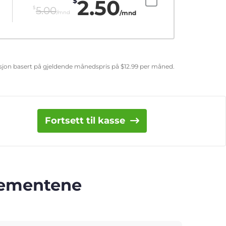
2.50
$
$
5.00
/mnd
/mnd
uksjon basert på gjeldende månedspris på
$
12.99
per måned.
Fortsett til kasse
nnementene