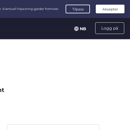
Logg på
NB
nt