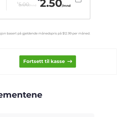
2.50
$
5.00
/mnd
/mnd
uksjon basert på gjeldende månedspris på
$
12.99
per måned.
Fortsett til kasse
nnementene