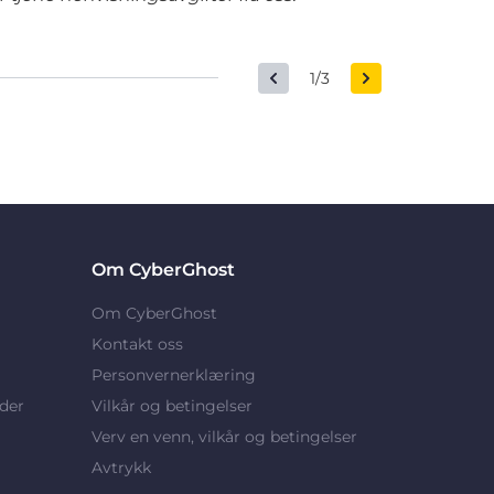
1/3
Om CyberGhost
Om CyberGhost
Kontakt oss
Personvernerklæring
der
Vilkår og betingelser
Verv en venn, vilkår og betingelser
Avtrykk