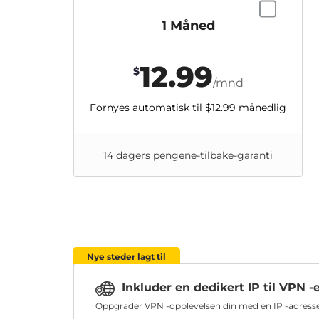
1 Måned
12.99
$
/mnd
Fornyes automatisk til
$12.99
månedlig
14 dagers pengene-tilbake-garanti
Nye steder lagt til
Inkluder en dedikert IP til VPN -
Oppgrader VPN -opplevelsen din med en IP -adresse 