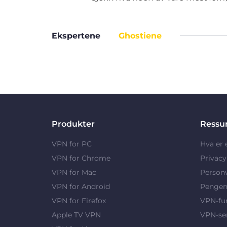
Ekspertene
Ghostiene
Produkter
Ressu
VPN for PC
Hva er
VPN for Chrome
Privac
VPN for Mac
Person
VPN for Android
Pengene
VPN for Firefox
VPN-fu
Apple TV VPN
VPN-se