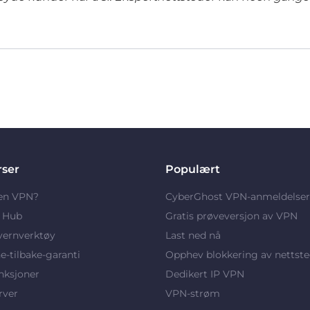
rser
Populært
 en VPN?
CyberGhost VPN-anmeldelser
y Hub
Gratis prøveversjon av VPN
vernverktøy
Last ned nå
-tilbake-garanti
Opphev blokkering av nettste
nksjoner
Dedikert IP VPN
rver
VPN-strøm