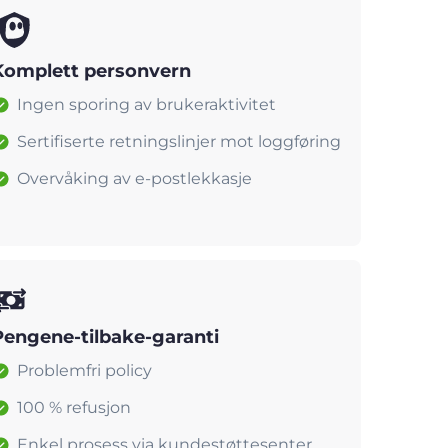
Komplett personvern
Ingen sporing av brukeraktivitet
Sertifiserte retningslinjer mot loggføring
Overvåking av e-postlekkasje
Pengene-tilbake-garanti
Problemfri policy
100 % refusjon
Enkel prosess via kundestøttesenter