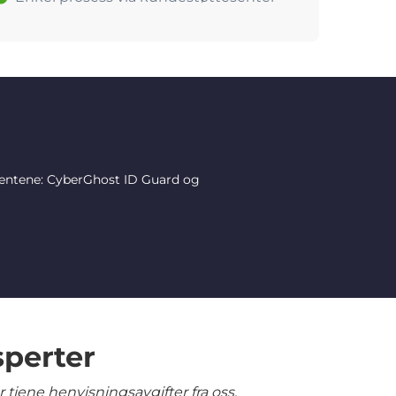
mentene: CyberGhost ID Guard og
sperter
tjene henvisningsavgifter fra oss.