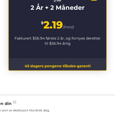
2 År
2 År + 2 Måneder
2.19
$
/mnd
Fakturert
$56.94
første 2 år, og fornyes deretter
til
$56.94
årlig
45 dagers pengene tilbake-garanti
en din
som er eksklusivt tilordnet deg.