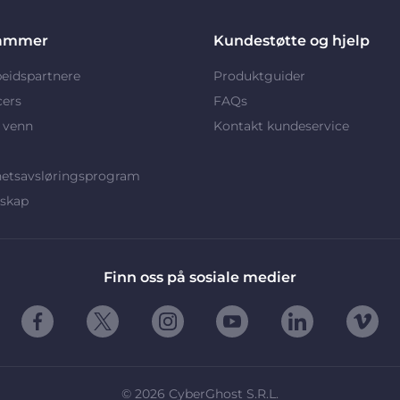
ammer
Kundestøtte og hjelp
eidspartnere
Produktguider
cers
FAQs
 venn
Kontakt kundeservice
hetsavsløringsprogram
rskap
Finn oss på sosiale medier
©
2026
CyberGhost S.R.L.