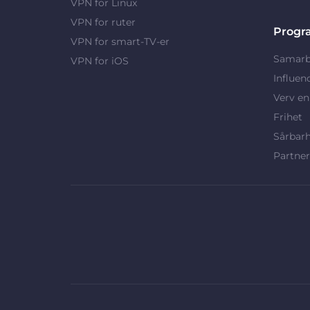
VPN for Linux
VPN for ruter
Progr
VPN for smart-TV-er
Samarb
VPN for iOS
Influen
Verv en
Frihet
Sårbar
Partne