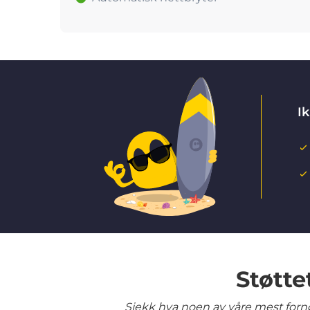
Ik
Støtte
Sjekk hva noen av våre mest fornø