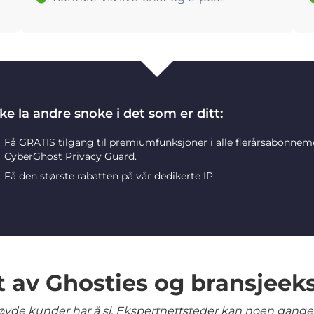
ke la andre snoke i det som er ditt:
Få GRATIS tilgang til premiumfunksjoner i alle flerårsabonne
CyberGhost Privacy Guard.
Få den største rabatten på vår dedikerte IP
t av Ghosties og bransjeek
yde kunder har å si. Ekspertnettsteder kan noen ganger 