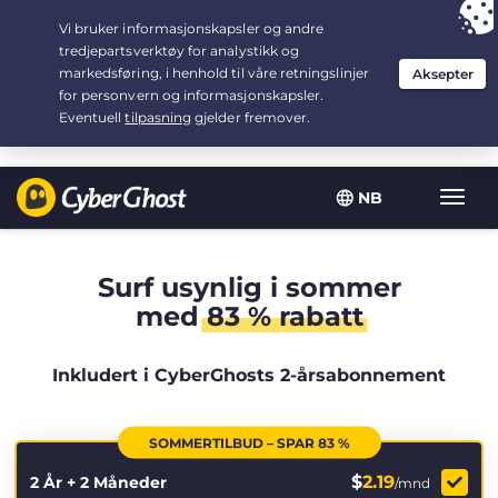
Your choice:
The Best Deal
for 2.1666666666667-years at $
2.19
/month
NB
Vis/sk
navig
Surf usynlig i sommer
med
83 % rabatt
Inkludert i CyberGhosts 2-årsabonnement
SOMMERTILBUD – SPAR 83 %
$
2.19
2 År + 2 Måneder
/mnd