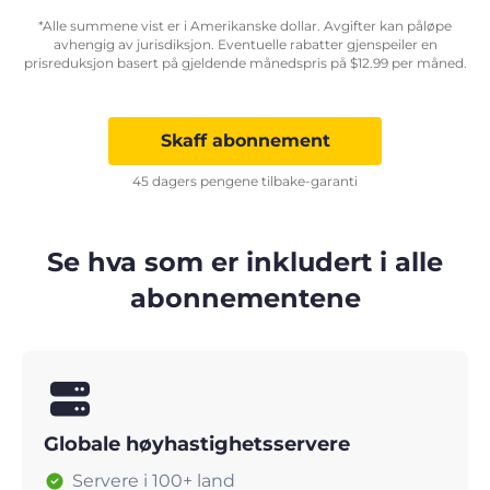
*Alle summene vist er i Amerikanske dollar. Avgifter kan påløpe
avhengig av jurisdiksjon. Eventuelle rabatter gjenspeiler en
prisreduksjon basert på gjeldende månedspris på
$
12.99
per måned.
Skaff abonnement
45 dagers pengene tilbake-garanti
Se hva som er inkludert i alle
abonnementene
Globale høyhastighetsservere
Servere i 100+ land