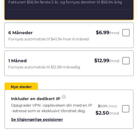
Fakturert
$56.94
første 2 år, og fornyes deretter til
$56.94
årlig
$
6.99
6 Måneder
/mnd
Fornyes automatisk til
$41.94
hver 6 måned
$
12.99
1 Måned
/mnd
Fornyes automatisk til
$12.99
månedlig
Nye steder
Inkluder en dedikert IP
Oppgrader VPN -opplevelsen din med en IP
$
5.00
/mnd
-adresse som er eksklusivt tilordnet deg.
$
2.50
/mnd
Se tilgjengelige posisjoner