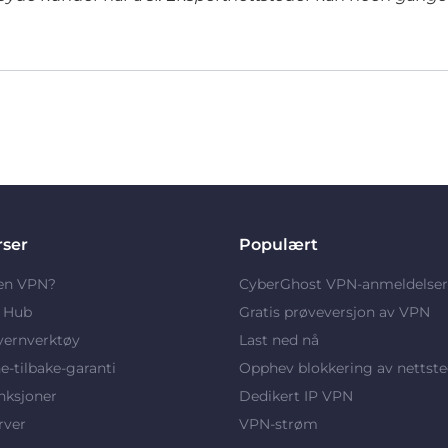
rser
Populært
 en VPN?
CyberGhost VPN-anmeldelser
y Hub
Gratis prøveversjon av VPN
vernverktøy
Last ned nå
-tilbake-garanti
Opphev blokkering av nettste
nksjoner
Dedikert IP VPN
rver
VPN-strøm