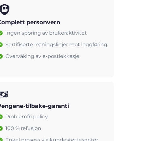
Komplett personvern
Ingen sporing av brukeraktivitet
Sertifiserte retningslinjer mot loggføring
Overvåking av e-postlekkasje
Pengene-tilbake-garanti
Problemfri policy
100 % refusjon
Enkel prosess via kundestøttesenter