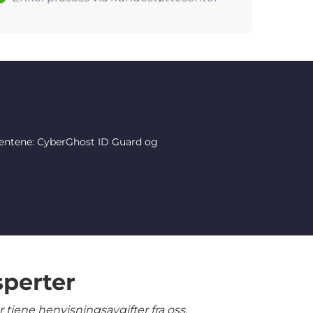
mentene: CyberGhost ID Guard og
sperter
tjene henvisningsavgifter fra oss.