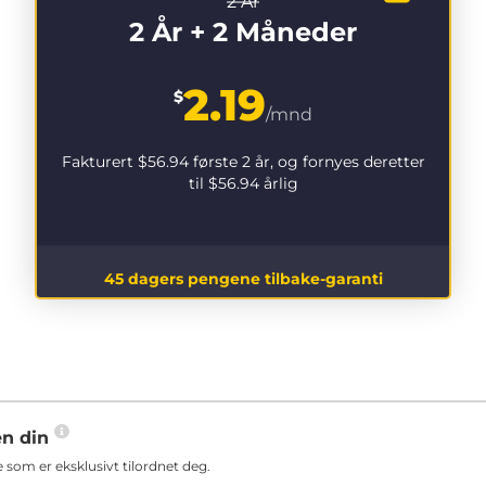
2 År
2 År + 2 Måneder
2.19
$
/mnd
Fakturert
$56.94
første 2 år, og fornyes deretter
til
$56.94
årlig
45 dagers pengene tilbake-garanti
en din
som er eksklusivt tilordnet deg.