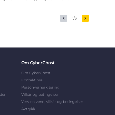
1/3
Om CyberGhost
Om CyberGhost
Kontakt oss
Personvernerklæring
der
Vilkår og betingelser
Verv en venn, vilkår og betingelser
Avtrykk