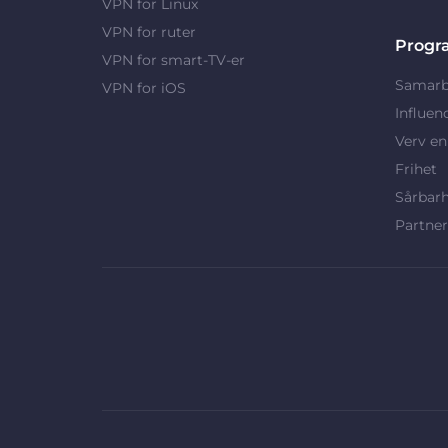
VPN for Linux
VPN for ruter
Progr
VPN for smart-TV-er
Samarb
VPN for iOS
Influen
Verv en
Frihet
Sårbar
Partne