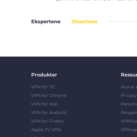
Ekspertene
Ghostiene
Produkter
Ressu
VPN for PC
Hva er
VPN for Chrome
Privac
VPN for Mac
Person
VPN for Android
Pengene
VPN for Firefox
VPN-fu
Apple TV VPN
VPN-se