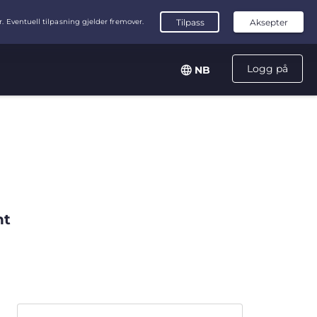
Logg på
NB
nt