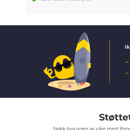
Ik
Støtte
Sjekk hva noen av våre mest fornø