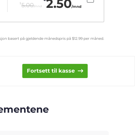
2.50
$
5.00
/mnd
/mnd
uksjon basert på gjeldende månedspris på
$
12.99
per måned.
Fortsett til kasse
nnementene