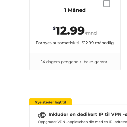
1 Måned
12.99
$
/mnd
Fornyes automatisk til
$12.99
månedlig
14 dagers pengene-tilbake-garanti
Nye steder lagt til
Inkluder en dedikert IP til VPN -
Oppgrader VPN -opplevelsen din med en IP -adresse 