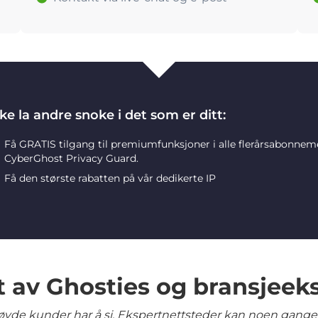
ke la andre snoke i det som er ditt:
Få GRATIS tilgang til premiumfunksjoner i alle flerårsabonne
CyberGhost Privacy Guard.
Få den største rabatten på vår dedikerte IP
t av Ghosties og bransjeek
yde kunder har å si. Ekspertnettsteder kan noen ganger 