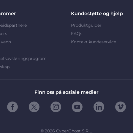
ammer
Kundestøtte og hjelp
eidspartnere
Produktguider
cers
FAQs
 venn
Kontakt kundeservice
hetsavsløringsprogram
rskap
Finn oss på sosiale medier
©
2026
CyberGhost S.R.L.